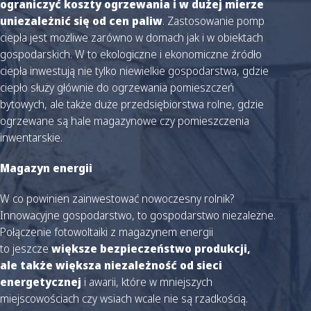
ograniczyć koszty ogrzewania i w dużej mierze
uniezależnić się od cen paliw
. Zastosowanie pomp
ciepła jest możliwe zarówno w domach jak i w obiektach
gospodarskich. W to ekologiczne i ekonomiczne źródło
ciepła inwestują nie tylko niewielkie gospodarstwa, gdzie
ciepło służy głównie do ogrzewania pomieszczeń
bytowych, ale także duże przedsiębiorstwa rolne, gdzie
ogrzewane są hale magazynowe czy pomieszczenia
inwentarskie.
Magazyn energii
W co powinien zainwestować nowoczesny rolnik?
Innowacyjne gospodarstwo, to gospodarstwo niezależne.
Połączenie fotowoltaiki z magazynem energii
to jeszcze
większe bezpieczeństwo produkcji,
ale także większa niezależność od sieci
energetycznej
i awarii, które w mniejszych
miejscowościach czy wsiach wcale nie są rzadkością.