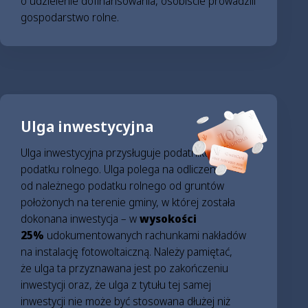
o udzielenie dofinansowania, osobiście prowadzili
gospodarstwo rolne.
Ulga inwestycyjna
Ulga inwestycyjna przysługuje podatnikom
podatku rolnego. Ulga polega na odliczeniu
od należnego podatku rolnego od gruntów
położonych na terenie gminy, w której została
dokonana inwestycja – w
wysokości
25%
udokumentowanych rachunkami nakładów
na instalację fotowoltaiczną. Należy pamiętać,
że ulga ta przyznawana jest po zakończeniu
inwestycji oraz, że ulga z tytułu tej samej
inwestycji nie może być stosowana dłużej niż