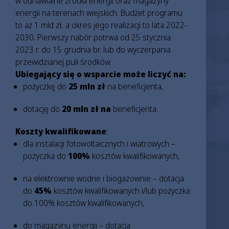
w odnawialne źródła energii oraz magazyny
energii na terenach wiejskich. Budżet programu
to aż 1 mld zł, a okres jego realizacji to lata 2022-
2030. Pierwszy nabór potrwa od 25 stycznia
2023 r. do 15 grudnia br. lub do wyczerpania
przewidzianej puli środków.
Ubiegający się o wsparcie może liczyć na:
pożyczkę do
25 mln zł
na beneficjenta,
dotację do
20 mln zł na
beneficjenta.
Koszty kwalifikowane
:
dla instalacji fotowoltaicznych i wiatrowych –
pożyczka do
100%
kosztów kwalifikowanych,
na elektrownie wodne i biogazownie – dotacja
do
45%
kosztów kwalifikowanych i/lub pożyczka
do 100% kosztów kwalifikowanych,
do magazynu energii – dotacja