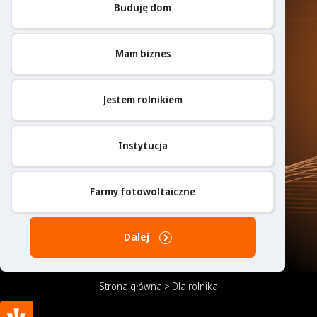
Buduję dom
Mam biznes
Jestem rolnikiem
Instytucja
Farmy fotowoltaiczne
Dalej
Strona główna
>
Dla rolnika