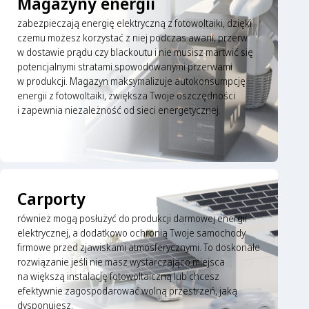
Magazyny energii
zabezpieczają energię elektryczną z fotowoltaiki, dzięki
czemu możesz korzystać z niej podczas awarii, przerw
w dostawie prądu czy blackoutu i nie musisz martwić się
potencjalnymi stratami spowodowanymi przerwami
w produkcji. Magazyn maksymalizuje autokonsumpcję
energii z fotowoltaiki, zwiększa Twoje oszczędności
i zapewnia niezależność od sieci energetycznej.
Carporty
również mogą posłużyć do produkcji darmowej energii
elektrycznej, a dodatkowo ochronią Twoje samochody
firmowe przed zjawiskami atmosferycznymi. To doskonałe
rozwiązanie jeśli nie masz wystarczająco miejsca
na większą instalację fotowoltaiczną lub chcesz
efektywnie zagospodarować wolną przestrzeń, jaką
dysponujesz.