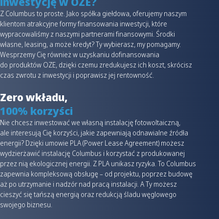
inwestycję w OZE?
Z Columbus to proste. Jako spółka giełdowa, oferujemy naszym
klientom atrakcyjne formy finansowania inwestycji, które
wypracowaliśmy z naszymi partnerami finansowymi. Środki
własne, leasing, a może kredyt? Ty wybierasz, my pomagamy.
Wesprzemy Cię również w uzyskaniu dofinansowania
do produktów OZE, dzięki czemu zredukujesz ich koszt, skrócisz
czas zwrotu z inwestycji i poprawisz jej rentowność.
Zero wkładu,
100% korzyści
Nie chcesz inwestować we własną instalację fotowoltaiczną,
ale interesują Cię korzyści, jakie zapewniają odnawialne źródła
energii? Dzięki umowie PLA (Power Lease Agreement) możesz
wydzierżawić instalację Columbus i korzystać z produkowanej
przez nią ekologicznej energii. Z PLA unikasz ryzyka. To Columbus
zapewnia kompleksową obsługę – od projektu, poprzez budowę
aż po utrzymanie i nadzór nad pracą instalacji. A Ty możesz
cieszyć się tańszą energią oraz redukcją śladu węglowego
swojego biznesu.