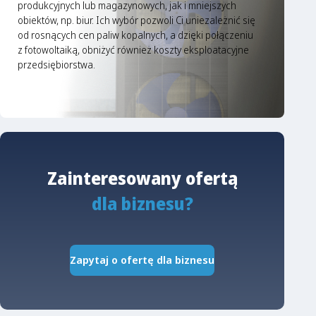
produkcyjnych lub magazynowych, jak i mniejszych
obiektów, np. biur. Ich wybór pozwoli Ci uniezależnić się
od rosnących cen paliw kopalnych, a dzięki połączeniu
z fotowoltaiką, obniżyć również koszty eksploatacyjne
przedsiębiorstwa.
Zainteresowany ofertą
dla biznesu?
Zapytaj o ofertę dla biznesu