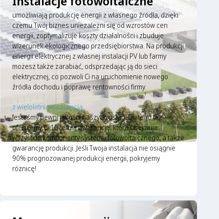
Instalacje fotowoltaiczne
umożliwiają produkcję energii z własnego źródła, dzięki
czemu Twój biznes uniezależni się od wzrostów cen
energii, zoptymalizuje koszty działalności i zbuduje
wizerunek ekologicznego przedsiębiorstwa. Na produkcji
energii elektrycznej z własnej instalacji PV lub farmy
możesz także zarabiać, odsprzedając ją do sieci
elektrycznej, co pozwoli Ci na uruchomienie nowego
źródła dochodu i poprawę rentowności firmy.
z wieloletnią gwarancją
Jesteśmy pewni jakości naszych usług. Dlatego też
oferujemy Ci 10-letnią gwarancję, która obejmuje
wszystkie komponenty systemu fotowoltaicznego, a także
gwarancję produkcji. Jeśli Twoja instalacja nie osiągnie
90% prognozowanej produkcji energii, pokryjemy
różnicę!