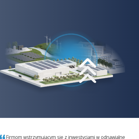
Firmom wstrzymującym się z inwestycjami w odnawialne