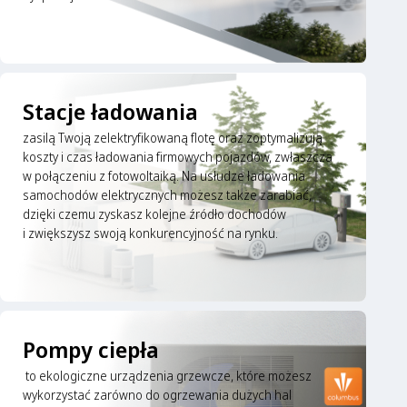
Stacje ładowania
zasilą Twoją zelektryfikowaną flotę oraz zoptymalizują
koszty i czas ładowania firmowych pojazdów, zwłaszcza
w połączeniu z fotowoltaiką. Na usłudze ładowania
samochodów elektrycznych możesz także zarabiać,
dzięki czemu zyskasz kolejne źródło dochodów
i zwiększysz swoją konkurencyjność na rynku.
Pompy ciepła
to ekologiczne urządzenia grzewcze, które możesz
wykorzystać zarówno do ogrzewania dużych hal