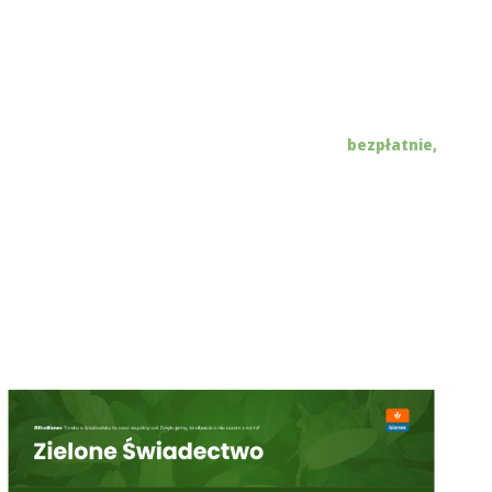
Dokument
potwierdzający ilość zredukowanych emisji
dwutlenku węgla dzięki inwestycji w OZE od Columbus Energy.
Zielone świadectwo
wystawia Carbon Footprint
Foundation.
Klienci Columbus otrzymują
Zielone Świadectwo
bezpłatnie,
w ramach strategicznej współpracy Columbus Energy z Carbon
Footprint Foundation.
Świadectwo to
niezależne potwierdzenie
działań firmy
w zakresie wspierania zielonej transformacji polskiej gospodarki
oraz realizacji wybranych Celów Zrównoważonego
Rozwoju Agendy 2030.