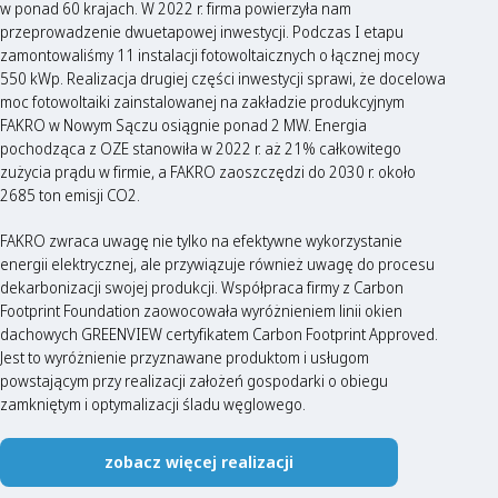
w ponad 60 krajach. W 2022 r. firma powierzyła nam
przeprowadzenie dwuetapowej inwestycji. Podczas I etapu
zamontowaliśmy 11 instalacji fotowoltaicznych o łącznej mocy
550 kWp. Realizacja drugiej części inwestycji sprawi, że docelowa
moc fotowoltaiki zainstalowanej na zakładzie produkcyjnym
FAKRO w Nowym Sączu osiągnie ponad 2 MW. Energia
pochodząca z OZE stanowiła w 2022 r. aż 21% całkowitego
zużycia prądu w firmie, a FAKRO zaoszczędzi do 2030 r. około
2685 ton emisji CO2.
FAKRO zwraca uwagę nie tylko na efektywne wykorzystanie
energii elektrycznej, ale przywiązuje również uwagę do procesu
dekarbonizacji swojej produkcji. Współpraca firmy z Carbon
Footprint Foundation zaowocowała wyróżnieniem linii okien
dachowych GREENVIEW certyfikatem Carbon Footprint Approved.
Jest to wyróżnienie przyznawane produktom i usługom
powstającym przy realizacji założeń gospodarki o obiegu
zamkniętym i optymalizacji śladu węglowego.
zobacz więcej realizacji