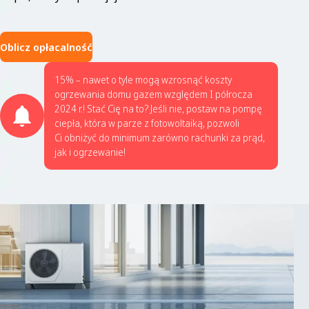
Oblicz opłacalność
15% – nawet o tyle mogą wzrosnąć koszty
ogrzewania domu gazem względem I półrocza
2024 r.! Stać Cię na to? Jeśli nie, postaw na pompę
ciepła, która w parze z fotowoltaiką, pozwoli
Ci obniżyć do minimum zarówno rachunki za prąd,
jak i ogrzewanie!