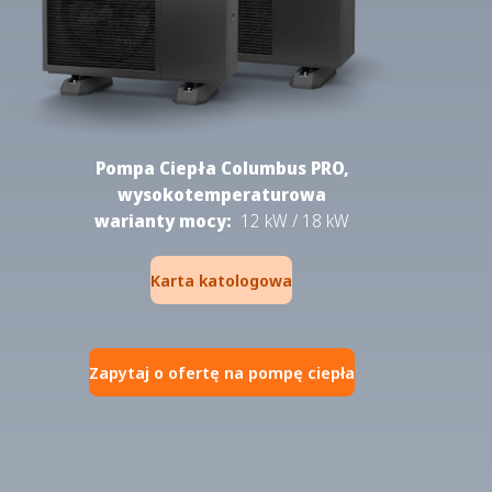
Pompa Ciepła Columbus PRO,
wysokotemperaturowa
warianty mocy:
12 kW / 18 kW
Karta katologowa
Zapytaj o ofertę na pompę ciepła