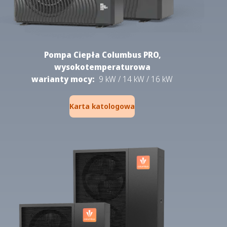
Pompa Ciepła Columbus PRO,
wysokotemperaturowa
warianty mocy:
9 kW / 14 kW / 16 kW
Karta katologowa