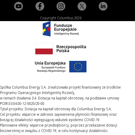
Copyright Columbus 2026
Spółka Columbus Energy S.A. zrealizowała projekt finansowany ze środków
Programu Operacyjnego Inteligentny Rozwój,
w ramach działania 3.4. Dotacja na kapitał obrotowy, na podstawie umowy
POIR.03.04.00-12-0020/20-00.
Tytuł projektu: Dotacja na kapitał obrotowy dla Columbus Energy S.A.
Cel projektu: wsparcie w zakresie zapewnienia płynności finansowej oraz
bieżącej działalności występującej wskutek epidemii COVID-19
Planowane efekty: wsparcie przedsiębiorcy, poprzez przekazanie dotacji
bezzwrotnej w związku z COVID-19, w celu kontynuacji działalności