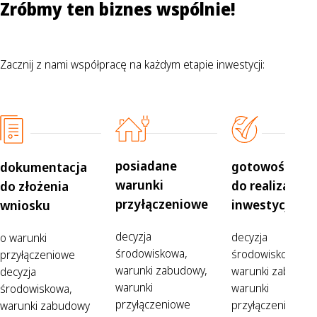
Zróbmy ten biznes wspólnie!
Zacznij z nami współpracę na każdym etapie inwestycji:
posiadane
gotowość
dokumentacja
warunki
do realizacji
do złożenia
przyłączeniowe
inwestycji
wniosku
decyzja
decyzja
o warunki
środowiskowa,
środowiskowa,
przyłączeniowe
warunki zabudowy,
warunki zabudow
decyzja
warunki
warunki
środowiskowa,
przyłączeniowe
przyłączeniowe +
warunki zabudowy