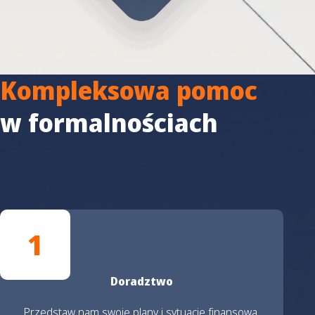
Kompleksowa pomoc
w formalnościach
1
Doradztwo
Przedstaw nam swoje plany i sytuację finansową,