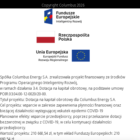
Copyright Columbus 2026
Spółka Columbus Energy S.A. zrealizowała projekt finansowany ze środków
Programu Operacyjnego Inteligentny Rozwój,
w ramach działania 3.4. Dotacja na kapitał obrotowy, na podstawie umowy
POIR.03.04.00-12-0020/20-00.
Tytuł projektu: Dotacja na kapitał obrotowy dla Columbus Energy S.A.
Cel projektu: wsparcie w zakresie zapewnienia płynności finansowej oraz
bieżącej działalności występującej wskutek epidemii COVID-19
Planowane efekty: wsparcie przedsiębiorcy, poprzez przekazanie dotacji
bezzwrotnej w związku z COVID-19, w celu kontynuacji działalności
przedsiębiorcy.
Wartość projektu: 210 660,54 zł, w tym wkład Funduszy Europejskich: 210
660,54 zł