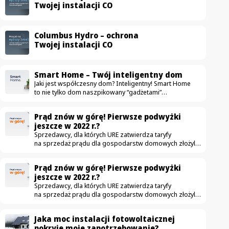
Twojej instalacji CO
Columbus Hydro – ochrona
Twojej instalacji CO
Smart Home – Twój inteligentny dom
Jaki jest współczesny dom? Inteligentny! Smart Home
to nie tylko dom naszpikowany “gadżetami”
ułatwiającymi życie. To przestrzeń, która przede
wszystkim jest komfortowa, bezpieczna i oszczędna.
Prąd znów w górę! Pierwsze podwyżki
Na rynku pojawia się coraz więcej urządzeń mających
jeszcze w 2022 r.?
uczynić dom nowoczesnym — od drobnych sprzętów
Sprzedawcy, dla których URE zatwierdza taryfy
jak automatyczne odkurzacze, aż po duże instalacje jak
na sprzedaż prądu dla gospodarstw domowych złożyli
fotowoltaika. W ostatnich latach zdecydowanie częściej
już wnioski o podwyżki. Obecnie obowiązujące taryfy
wykorzystujemy nowe technologie, dzięki którym zwykłe
zostały zatwierdzone w grudniu. Czy to możliwe,
mieszkanie zmienia się w smart home. Idea jest
Prąd znów w górę! Pierwsze podwyżki
że podwyżki czekają nas jeszcze w tym roku? Podwyżki
szczególnie…
jeszcze w 2022 r.?
możliwe już jesienią W związku z wnioskami które
Sprzedawcy, dla których URE zatwierdza taryfy
złożyło 3 z 5 tzw. sprzedawców z urzędu – Tauron,
na sprzedaż prądu dla gospodarstw domowych złożyli
Energia i Enea – pierwsze podwyżki cen energii dla
już wnioski o podwyżki. Obecnie obowiązujące taryfy
niektórych odbiorców mogą wzrosnąć jeszcze…
zostały zatwierdzone w grudniu. Czy to możliwe,
Jaka moc instalacji fotowoltaicznej
że podwyżki czekają nas jeszcze w tym roku? Podwyżki
pokryje moje zapotrzebowanie?