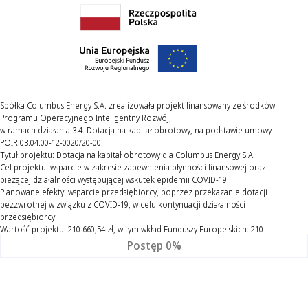
Spółka Columbus Energy S.A. zrealizowała projekt finansowany ze środków
Programu Operacyjnego Inteligentny Rozwój,
w ramach działania 3.4. Dotacja na kapitał obrotowy, na podstawie umowy
POIR.03.04.00-12-0020/20-00.
Tytuł projektu: Dotacja na kapitał obrotowy dla Columbus Energy S.A.
Cel projektu: wsparcie w zakresie zapewnienia płynności finansowej oraz
bieżącej działalności występującej wskutek epidemii COVID-19
Planowane efekty: wsparcie przedsiębiorcy, poprzez przekazanie dotacji
bezzwrotnej w związku z COVID-19, w celu kontynuacji działalności
przedsiębiorcy.
Wartość projektu: 210 660,54 zł, w tym wkład Funduszy Europejskich: 210
660,54 zł
Postęp
0%