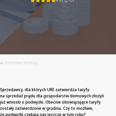
4.95 (210)
Wszystkie Artykuły
Sprzedawcy, dla których URE zatwierdza taryfy
na sprzedaż prądu dla gospodarstw domowych złożyli
już wnioski o podwyżki. Obecnie obowiązujące taryfy
zostały zatwierdzone w grudniu. Czy to możliwe,
że podwyżki czekają nas jeszcze w tym roku?