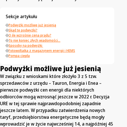
Sekcje artykułu
Podwyżki możliwe już jesienią
Skąd te podwyżki?
O ile wzrośnie cena prądu?
To nie koniec złych wiadomości…
Sposoby na podwyżki
Fotowoltaika z magazynem energii i HEMS
Pompa ciepła
Podwyżki możliwe już jesienią
W związku z wnioskami które złożyło 3 z 5 tzw.
sprzedawców z urzędu – Tauron, Energia i Enea –
pierwsze podwyżki cen energii dla niektórych
odbiorców mogą wzrosnąć jeszcze w 2022 r. Decyzja
URE w tej sprawie najprawdopodobniej zapadnie
jeszcze latem. W przypadku zatwierdzenia nowych
taryf, przedsiębiorstwa energetyczne będą mogły
wprowadzić je w życie najwcześniej 14, a najpóźniej 45