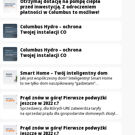
Otrzymaj dotację na pompę ciepła
przed inwestycją. Z odroczeniem
płatności w Columbus to możliwe!
Columbus Hydro – ochrona
Twojej instalacji CO
Columbus Hydro – ochrona
Twojej instalacji CO
Smart Home – Twój inteligentny dom
Jaki jest współczesny dom? Inteligentny! Smart Home
to nie tylko dom naszpikowany “gadżetami”
ułatwiającymi życie. To przestrzeń, która przede
wszystkim jest komfortowa, bezpieczna i oszczędna.
Prąd znów w górę! Pierwsze podwyżki
Na rynku pojawia się coraz więcej urządzeń mających
jeszcze w 2022 r.?
uczynić dom nowoczesnym — od drobnych sprzętów
Sprzedawcy, dla których URE zatwierdza taryfy
jak automatyczne odkurzacze, aż po duże instalacje jak
na sprzedaż prądu dla gospodarstw domowych złożyli
fotowoltaika. W ostatnich latach zdecydowanie częściej
już wnioski o podwyżki. Obecnie obowiązujące taryfy
wykorzystujemy nowe technologie, dzięki którym zwykłe
zostały zatwierdzone w grudniu. Czy to możliwe,
mieszkanie zmienia się w smart home. Idea jest
Prąd znów w górę! Pierwsze podwyżki
że podwyżki czekają nas jeszcze w tym roku? Podwyżki
szczególnie…
jeszcze w 2022 r.?
możliwe już jesienią W związku z wnioskami które