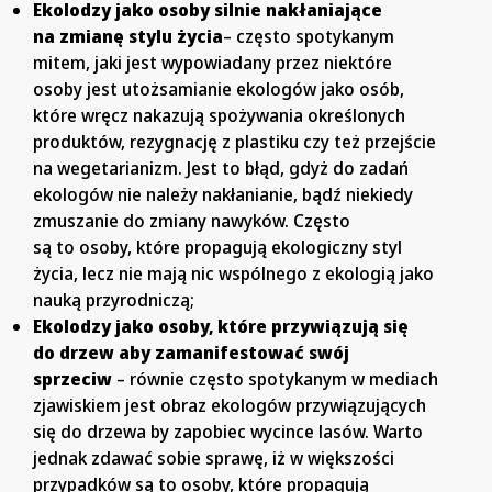
Ekolodzy jako osoby silnie nakłaniające
na zmianę stylu życia
– często spotykanym
mitem, jaki jest wypowiadany przez niektóre
osoby jest utożsamianie ekologów jako osób,
które wręcz nakazują spożywania określonych
produktów, rezygnację z plastiku czy też przejście
na wegetarianizm. Jest to błąd, gdyż do zadań
ekologów nie należy nakłanianie, bądź niekiedy
zmuszanie do zmiany nawyków. Często
są to osoby, które propagują ekologiczny styl
życia, lecz nie mają nic wspólnego z ekologią jako
nauką przyrodniczą;
Ekolodzy jako osoby, które przywiązują się
do drzew aby zamanifestować swój
sprzeciw
– równie często spotykanym w mediach
zjawiskiem jest obraz ekologów przywiązujących
się do drzewa by zapobiec wycince lasów. Warto
jednak zdawać sobie sprawę, iż w większości
przypadków są to osoby, które propagują