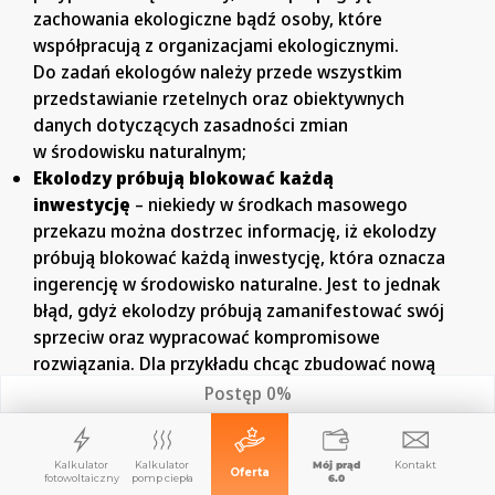
zachowania ekologiczne bądź osoby, które
współpracują z organizacjami ekologicznymi.
Do zadań ekologów należy przede wszystkim
przedstawianie rzetelnych oraz obiektywnych
danych dotyczących zasadności zmian
w środowisku naturalnym;
Ekolodzy próbują blokować każdą
inwestycję
– niekiedy w środkach masowego
przekazu można dostrzec informację, iż ekolodzy
próbują blokować każdą inwestycję, która oznacza
ingerencję w środowisko naturalne. Jest to jednak
błąd, gdyż ekolodzy próbują zamanifestować swój
sprzeciw oraz wypracować kompromisowe
rozwiązania. Dla przykładu chcąc zbudować nową
drogę bądź inną formę infrastruktury ekolodzy
Postęp
0%
dosyć często proponują rozwiązania jak
np. korytarze dla zwierząt. Dzięki temu życie
zwierząt i roślin nie jest zagrożone i można
Kalkulator
Kalkulator
Mój prąd
Kontakt
Oferta
fotowoltaiczny
pomp ciepła
6.0