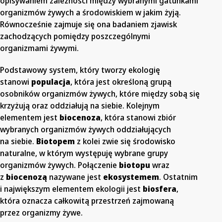
opisywaniem zależności między wybranymi gatunkami
organizmów żywych a środowiskiem w jakim żyją.
Równocześnie zajmuje się ona badaniem zjawisk
zachodzących pomiędzy poszczególnymi
organizmami żywymi.
Podstawowy system, który tworzy ekologię
stanowi
populacja
, która jest określoną grupą
osobników organizmów żywych, które między sobą się
krzyżują oraz oddziałują na siebie. Kolejnym
elementem jest
biocenoza
, która stanowi zbiór
wybranych organizmów żywych oddziałujących
na siebie.
Biotopem
z kolei zwie się środowisko
naturalne, w którym występuję wybrane grupy
organizmów żywych. Połączenie
biotopu
wraz
z
biocenozą
nazywane jest
ekosystemem
. Ostatnim
i największym elementem ekologii jest
biosfera
,
która oznacza całkowitą przestrzeń zajmowaną
przez organizmy żywe.