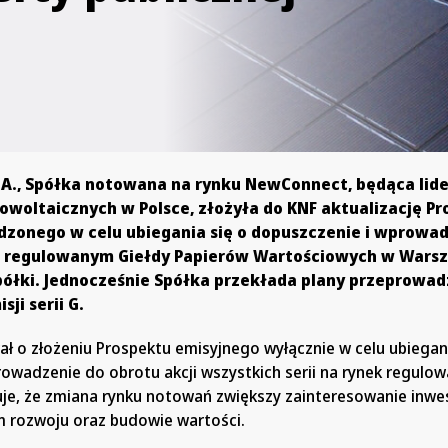
.A., Spółka notowana na rynku NewConnect, będąca lid
towoltaicznych w Polsce, złożyła do KNF aktualizację P
dzonego w celu ubiegania się o dopuszczenie i wprowa
u regulowanym Giełdy Papierów Wartościowych w Wars
półki. Jednocześnie Spółka przekłada plany przeprowad
sji serii G.
ł o złożeniu Prospektu emisyjnego wyłącznie w celu ubiegani
rowadzenie do obrotu akcji wszystkich serii na rynek regulo
uje, że zmiana rynku notowań zwiększy zainteresowanie inw
 rozwoju oraz budowie wartości.