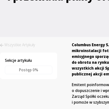
Wszystkie Artykuły
Columbus Energy S
mikroinstalacji fo
emisyjnego sporzą
Sekcje artykułu
do obrotu na rynk
wszystkich akcji S
Postęp
0%
publicznej akcji emi
Emitent poinformowa
o dopuszczenie i wp
Zarząd Spółki oczek
i pomoże w szybszym