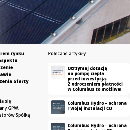
erem rynku
Polecane artykuły
rospektu
dzenie
Otrzymaj dotację
na pompę ciepła
zawie
przed inwestycją.
zenia oferty
Z odroczeniem płatności
w Columbus to możliwe!
a się
Columbus Hydro – ochrona
wany GPW.
Twojej instalacji CO
estorów Spółką
Columbus Hydro – ochrona