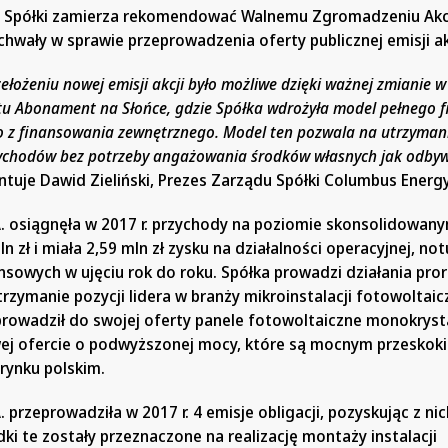
d Spółki zamierza rekomendować Walnemu Zgromadzeniu Akc
chwały w sprawie przeprowadzenia oferty publicznej emisji akc
zełożeniu nowej emisji akcji było możliwe dzięki ważnej zmianie 
u Abonament na Słońce, gdzie Spółka wdrożyła model pełnego 
o z finansowania zewnętrznego. Model ten pozwala na utrzyman
ychodów bez potrzeby angażowania środków własnych jak odbyw
tuje Dawid Zieliński, Prezes Zarządu Spółki Columbus Energy
. osiągnęła w 2017 r. przychody na poziomie skonsolidowan
n zł i miała 2,59 mln zł zysku na działalności operacyjnej, no
nsowych w ujęciu rok do roku. Spółka prowadzi działania pr
trzymanie pozycji lidera w branży mikroinstalacji fotowoltai
rowadził do swojej oferty panele fotowoltaiczne monokrysta
ej ofercie o podwyższonej mocy, które są mocnym przeskok
rynku polskim.
 przeprowadziła w 2017 r. 4 emisje obligacji, pozyskując z nic
dki te zostały przeznaczone na realizację montaży instalacji