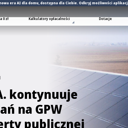
nowa era AI dla domu
, dostępna dla Ciebie. Odkryj możliwości aplikac
 0 zł
Kalkulatory opłacalności
Dotacje
d
A. kontynuuje
wań na GPW
erty publicznej