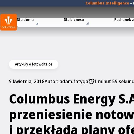
Columbus Intelligence
–
Dla domu
Dla biznesu
Rachunek za
Artykuły o fotowoltaice
9 kwietnia, 2018
Autor:
adam.fatyga
1 minut 59 sekun
Columbus Energy S.
przeniesienie noto
i przekłada plany of