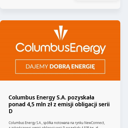
Columbus Energy S.A. pozyskała
ponad 4,5 mln zł z emisji obligacji serii
D
Columbus Energy S.A., spółka notowana na rynku NewConnect,
z zakończonej emisji obligacji serii D pozyskała 4.535 tys. zł.