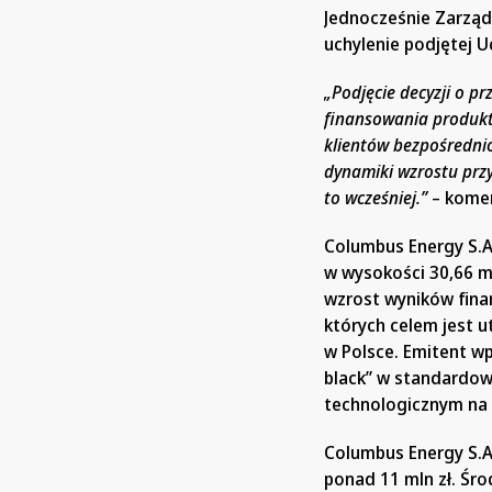
Jednocześnie Zarzą
uchylenie podjętej U
„Podjęcie decyzji o pr
finansowania produkt
klientów bezpośredni
dynamiki wzrostu prz
to wcześniej.”
– komen
Columbus Energy S.A
w wysokości 30,66 ml
wzrost wyników fina
których celem jest u
w Polsce. Emitent wp
black” w standardow
technologicznym na 
Columbus Energy S.A.
ponad 11 mln zł. Śro