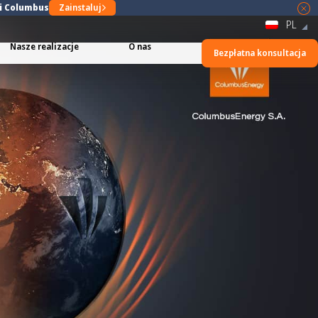
ji Columbus
Zainstaluj
PL
Nasze realizacje
O nas
Bezpłatna konsultacja