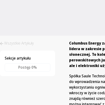
Wszystkie Artykuły
Columbus Energy z
lidera w zakresie
słonecznej. To kol
Sekcje artykułu
perowskitowych ju
ale i elektroniki 
Postęp
0%
Spółka Saule Technol
do wprowadzenia na 
wykorzystaniu ogniw
wkroczy w życie cod
znajdą również szer
można integrować z 