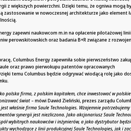
rgii z większych powierzchni. Dzięki temu, że ogniwa mogą b
dą zastosowanie w nowoczesnej architekturze jako element 
alnością.
nergy zapewni naukowcom m.in na opłacenie pilotażowej linii
niw perowskitowskich oraz badania B+R związane z rozwoje
acę, Columbus Energy zapewniła sobie pierwszeństwo zakup
Saule oraz prawo pierwokupu patentów opracowanych
Dzięki temu Columbus będzie odgrywać wiodącą rolę jako d
nku.
o polska firma, z polskim kapitałem, chce inwestować w polskie
onizować świat
– mówi Dawid Zieliński, prezes zarządu Colum
 jest właśnie firma Saule Technologies. Wzajemnie potrzebujemy
ementów synergii jest niezliczona. Jako akcjonariusz Saule Techno
spół wybitnych naukowców i inżynierów, a jako dystrybutor będ
y wychodzące z linii produkcyjnej Saule Technologies, jak i za