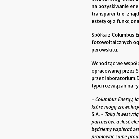
na pozyskiwanie ene
transparentne, znaj
estetykę z funkcjon
Spółka z Columbus E
fotowoltaicznych og
perowskitu.
Wchodząc we współpr
opracowanej przez 
przez laboratorium.
typu rozwiązań na ry
–
Columbus Energy, jak
które mogą zrewolucj
S.A. –
Taką inwestycją
partnerów, a ilość el
będziemy wspierać ze
promować same produkt