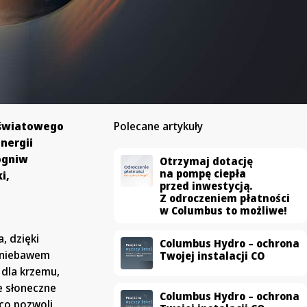
 światowego
Polecane artykuły
nergii
ogniw
Otrzymaj dotację
na pompę ciepła
i,
przed inwestycją.
Z odroczeniem płatności
w Columbus to możliwe!
, dzięki
Columbus Hydro – ochrona
ż niebawem
Twojej instalacji CO
 dla krzemu,
e słoneczne
Columbus Hydro – ochrona
co pozwoli