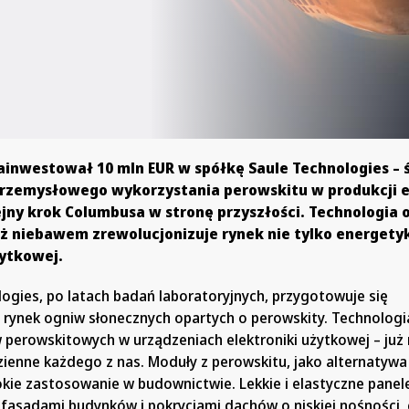
ainwestował 10 mln EUR w spółkę Saule Technologies –
 przemysłowego wykorzystania perowskitu w produkcji e
ejny krok Columbusa w stronę przyszłości. Technologia 
ż niebawem zrewolucjonizuje rynek nie tylko energetyk
użytkowej.
ogies, po latach badań laboratoryjnych, przygotowuje się
rynek ogniw słonecznych opartych o perowskity. Technologia
 perowskitowych w urządzeniach elektroniki użytkowej – ju
zienne każdego z nas. Moduły z perowskitu, jako alternatywa
okie zastosowanie w budownictwie. Lekkie i elastyczne panel
fasadami budynków i pokryciami dachów o niskiej nośności, 