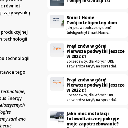
Twojej instalacji CO
yć również
łączący wysoką
Smart Home –
Twój inteligentny dom
Jaki jest współczesny dom?
 produkcyjnej
Inteligentny! Smart Home
to nie tylko dom naszpikowany
m technologii
“gadżetami” ułatwiającymi życie.
Prąd znów w górę!
To przestrzeń, która przede
Pierwsze podwyżki jeszcze
wszystkim jest komfortowa,
w 2022 r.?
bezpieczna i oszczędna. Na rynku
u technologii
Sprzedawcy, dla których URE
pojawia się coraz więcej urządzeń
zatwierdza taryfy na sprzedaż
mających uczynić dom
prądu dla gospodarstw
nowoczesnym — od drobnych
ostawca tego
domowych złożyli już wnioski
sprzętów jak automatyczne
Prąd znów w górę!
o podwyżki. Obecnie obowiązujące
odkurzacze, aż po duże instalacje
Pierwsze podwyżki jeszcze
taryfy zostały zatwierdzone
jak fotowoltaika. W ostatnich latach
w 2022 r.?
w grudniu. Czy to możliwe,
zdecydowanie częściej
 technologie,
Sprzedawcy, dla których URE
że podwyżki czekają nas jeszcze
wykorzystujemy nowe technologie,
bus Energy
zatwierdza taryfy na sprzedaż
w tym roku? Podwyżki możliwe już
dzięki którym zwykłe mieszkanie
 elastycznych
prądu dla gospodarstw
jesienią W związku z wnioskami
zmienia się w smart home. Idea
domowych złożyli już wnioski
które złożyło 3 z 5 tzw.
jest szczególnie…
logies
Jaka moc instalacji
o podwyżki. Obecnie obowiązujące
sprzedawców z urzędu – Tauron,
ziemy zarówno
fotowoltaicznej pokryje
taryfy zostały zatwierdzone
Energia i Enea – pierwsze podwyżki
moje zapotrzebowanie?
w grudniu. Czy to możliwe,
cen energii dla niektórych
chęcać