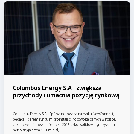
Columbus Energy S.A . zwiększa
przychody i umacnia pozycję rynkową
Columbus Energy S.A., Spółka notowana na rynku NewConnect,
będąca liderem rynku mikroinstalacji fotowoltaicznych w Polsce,
zakończyła pierwsze półrocze 2018 r. skonsolidowanym zyskiem
netto sięgającym 1,51 mln zł,...