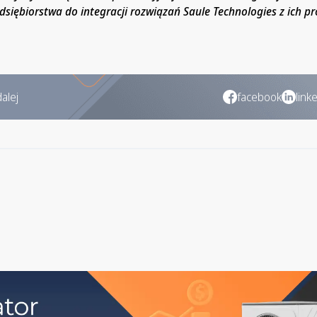
siębiorstwa do integracji rozwiązań Saule Technologies z ich p
alej
facebook
link