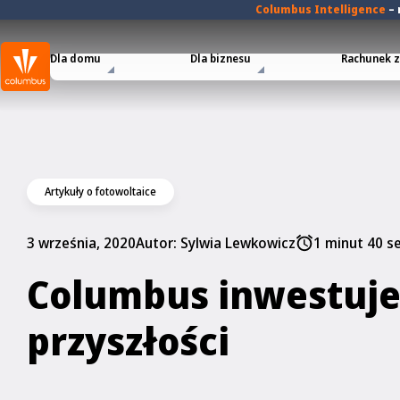
Columbus Intelligence
–
Dla domu
Dla biznesu
Rachunek za
Artykuły o fotowoltaice
3 września, 2020
Autor:
Sylwia Lewkowicz
1 minut 40 s
Columbus inwestuje
przyszłości