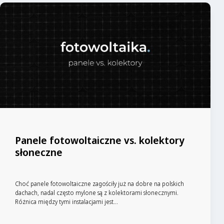
Panele fotowoltaiczne vs. kolektory
słoneczne
Choć panele fotowoltaiczne zagościły już na dobre na polskich
dachach, nadal często mylone są z kolektorami słonecznymi.
Różnica między tymi instalacjami jest...