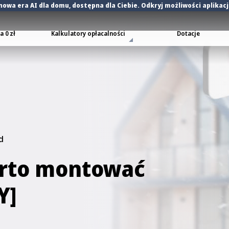
nowa era AI dla domu
, dostępna dla Ciebie. Odkryj możliwości aplikac
 0 zł
Kalkulatory opłacalności
Dotacje
d
arto montować
Y]