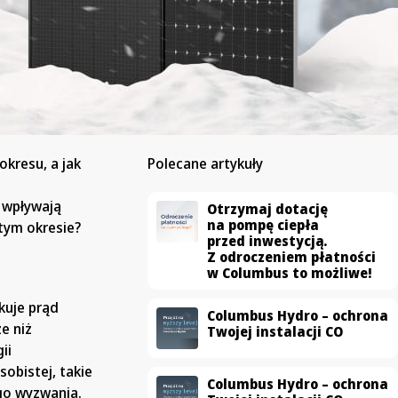
okresu, a jak
Polecane artykuły
e wpływają
Otrzymaj dotację
na pompę ciepła
 tym okresie?
przed inwestycją.
Z odroczeniem płatności
w Columbus to możliwe!
kuje prąd
Columbus Hydro – ochrona
e niż
Twojej instalacji CO
ii
obistej, takie
Columbus Hydro – ochrona
ego wyzwania.