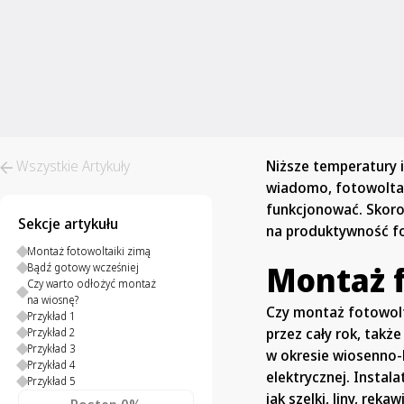
Wszystkie Artykuły
Niższe temperatury i
wiadomo, fotowoltai
funkcjonować. Skoro 
Sekcje artykułu
na produktywność fot
Montaż fotowoltaiki zimą
Montaż f
Bądź gotowy wcześniej
Czy warto odłożyć montaż
na wiosnę?
Czy montaż fotowolta
Przykład 1
przez cały rok, takż
Przykład 2
Przykład 3
w okresie wiosenno-l
Przykład 4
elektrycznej. Instal
Przykład 5
jak szelki, liny, rę