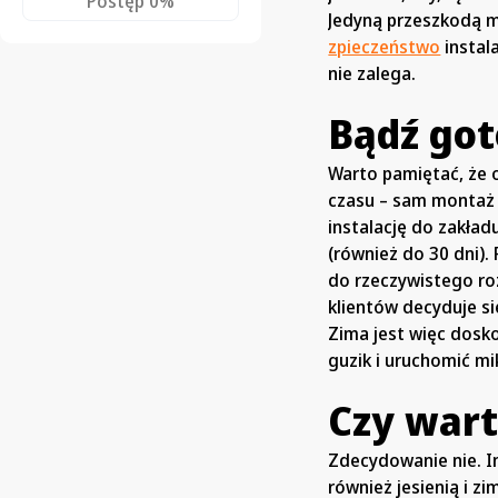
Postęp
0%
Jedyną przeszkodą m
zpieczeństwo
instal
nie zalega.
Bądź got
Warto pamiętać, że o
czasu – sam montaż 
instalację do zakła
(również do 30 dni).
do rzeczywistego roz
klientów decyduje się
Zima jest więc dosk
guzik i uruchomić mi
Czy wart
Zdecydowanie nie. In
również jesienią i z