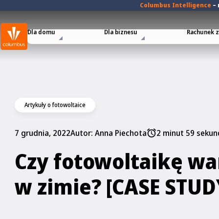
Columbus Intelligence
–
Dla domu
Dla biznesu
Rachunek za
Artykuły o fotowoltaice
7 grudnia, 2022
Autor:
Anna Piechota
2 minut 59 sekun
Czy fotowoltaikę w
w zimie? [CASE STUD