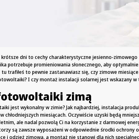
 krótsze dni to cechy charakterystyczne jesienno-zimowego 
ka potrzebuje promieniowania słonecznego, aby optymalnie
tu trafiłeś to pewnie zastanawiasz się, czy zimowe miesiąc
owoltaiki? I czy montaż instalacji solarnej jest wskazany w
otowoltaiki zimą
iki jest wykonalny w zimie? Jak najbardziej, instalacja produ
e w chłodniejszych miesiącach. Oczywiście uzyski będą mniejsz
etnim, ale nadal pozwolą Ci na korzystanie z darmowej energ
atorzy są zawsze wyposażeni w odpowiednie środki ochrony os
kawice i odzież zimową, a montaż nie stanowi dla nich specjaln