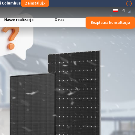
ji Columbus
Zainstaluj
PL
Nasze realizacje
O nas
Bezpłatna konsultacja