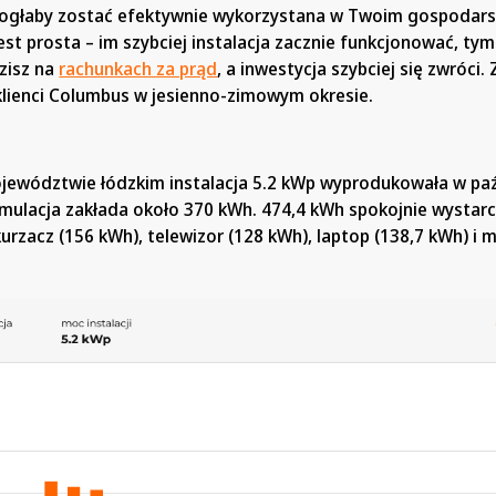
mogłaby zostać efektywnie wykorzystana w Twoim gospodar
t prosta – im szybciej instalacja zacznie funkcjonować, tym
zisz na
rachunkach za prąd
, a inwestycja szybciej się zwróci.
 klienci Columbus w jesienno-zimowym okresie.
ewództwie łódzkim instalacja 5.2 kWp wyprodukowała w paź
ymulacja zakłada około 370 kWh. 474,4 kWh spokojnie wystarc
kurzacz (156 kWh), telewizor (128 kWh), laptop (138,7 kWh) i 