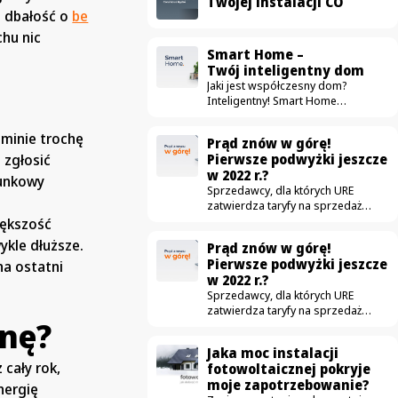
Twojej instalacji CO
a dbałość o
be
hu nic
Smart Home –
Twój inteligentny dom
Jaki jest współczesny dom?
Inteligentny! Smart Home
to nie tylko dom naszpikowany
“gadżetami” ułatwiającymi życie.
 minie trochę
Prąd znów w górę!
To przestrzeń, która przede
 zgłosić
Pierwsze podwyżki jeszcze
wszystkim jest komfortowa,
w 2022 r.?
bezpieczna i oszczędna. Na rynku
runkowy
Sprzedawcy, dla których URE
pojawia się coraz więcej urządzeń
zatwierdza taryfy na sprzedaż
mających uczynić dom
prądu dla gospodarstw
nowoczesnym — od drobnych
iększość
domowych złożyli już wnioski
sprzętów jak automatyczne
wykle dłuższe.
Prąd znów w górę!
o podwyżki. Obecnie obowiązujące
odkurzacze, aż po duże instalacje
Pierwsze podwyżki jeszcze
na ostatni
taryfy zostały zatwierdzone
jak fotowoltaika. W ostatnich latach
w 2022 r.?
w grudniu. Czy to możliwe,
zdecydowanie częściej
Sprzedawcy, dla których URE
że podwyżki czekają nas jeszcze
wykorzystujemy nowe technologie,
zatwierdza taryfy na sprzedaż
w tym roku? Podwyżki możliwe już
dzięki którym zwykłe mieszkanie
snę?
prądu dla gospodarstw
jesienią W związku z wnioskami
zmienia się w smart home. Idea
domowych złożyli już wnioski
które złożyło 3 z 5 tzw.
jest szczególnie…
Jaka moc instalacji
o podwyżki. Obecnie obowiązujące
sprzedawców z urzędu – Tauron,
 cały rok,
fotowoltaicznej pokryje
taryfy zostały zatwierdzone
Energia i Enea – pierwsze podwyżki
moje zapotrzebowanie?
w grudniu. Czy to możliwe,
cen energii dla niektórych
nergię