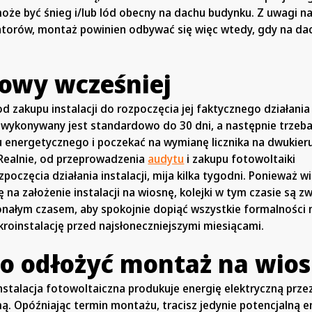
oże być śnieg i/lub lód obecny na dachu budynku. Z uwagi n
atorów, montaż powinien odbywać się więc wtedy, gdy na dac
owy wcześniej
d zakupu instalacji do rozpoczęcia jej faktycznego działania
wykonywany jest standardowo do 30 dni, a następnie trzeba
du energetycznego i poczekać na wymianę licznika na dwukie
 Realnie, od przeprowadzenia
audytu
i zakupu fotowoltaiki
poczęcia działania instalacji, mija kilka tygodni. Ponieważ w
 na założenie instalacji na wiosnę, kolejki w tym czasie są z
onałym czasem, aby spokojnie dopiąć wszystkie formalności 
kroinstalację przed najsłoneczniejszymi miesiącami.
o odłożyć montaż na wio
stalacja fotowoltaiczna produkuje energię elektryczną przez
imą. Opóźniając termin montażu, tracisz jedynie potencjalną e