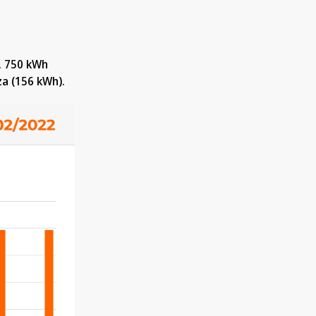
.
. 750 kWh
za (156 kWh).