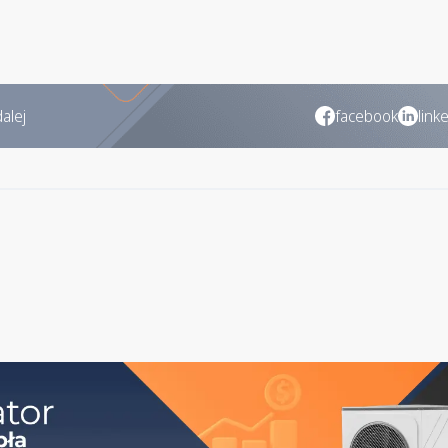
alej
facebook
link