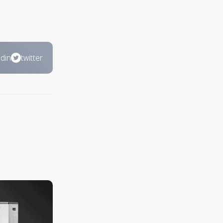
edin
twitter