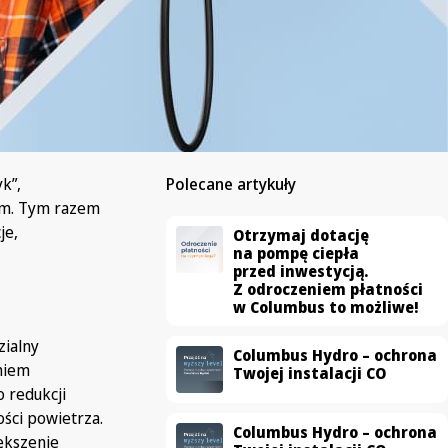
k”,
Polecane artykuły
em. Tym razem
je,
Otrzymaj dotację
na pompę ciepła
przed inwestycją.
Z odroczeniem płatności
w Columbus to możliwe!
zialny
Columbus Hydro – ochrona
niem
Twojej instalacji CO
 redukcji
ści powietrza.
Columbus Hydro – ochrona
ększenie