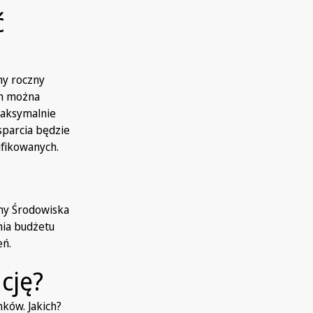
ć
ny roczny
ch można
maksymalnie
sparcia będzie
ifikowanych.
ny Środowiska
nia budżetu
eń.
cję?
ków. Jakich?