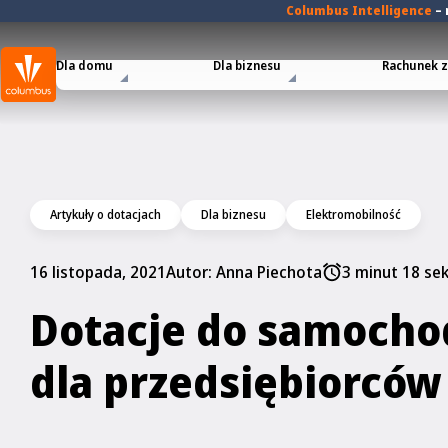
Columbus Intelligence
–
Dla domu
Dla biznesu
Rachunek za
Artykuły o dotacjach
Dla biznesu
Elektromobilność
16 listopada, 2021
Autor:
Anna Piechota
3 minut 18 se
Dotacje do samocho
dla przedsiębiorcó