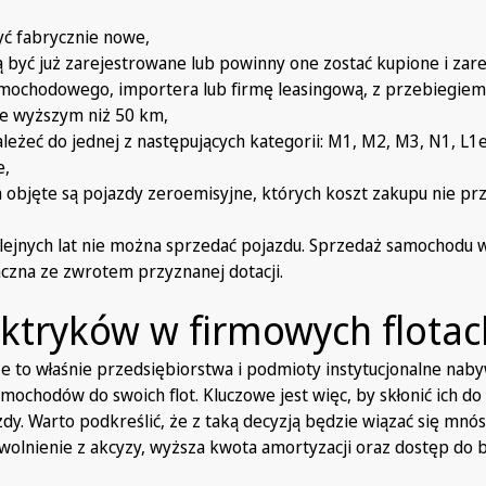
yć fabrycznie nowe,
 być już zarejestrowane lub powinny one zostać kupione i zar
amochodowego, importera lub firmę leasingową, z przebiegie
e wyższym niż 50 km,
leżeć do jednej z następujących kategorii: M1, M2, M3, N1, L1e
e,
objęte są pojazdy zeroemisyjne, których koszt zakupu nie pr
lejnych lat nie można sprzedać pojazdu. Sprzedaż samochodu 
czna ze zwrotem przyznanej dotacji.
ektryków w firmowych flotac
że to właśnie przedsiębiorstwa i podmioty instytucjonalne naby
ochodów do swoich flot. Kluczowe jest więc, by skłonić ich do 
dy. Warto podkreślić, że z taką decyzją będzie wiązać się mnó
 zwolnienie z akcyzy, wyższa kwota amortyzacji oraz dostęp do