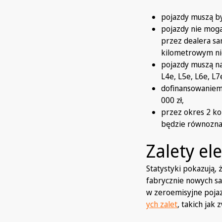
pojazdy muszą b
pojazdy nie mogą
przez dealera s
kilometrowym ni
pojazdy muszą na
L4e, L5e, L6e, L7
dofinansowaniem 
000 zł,
przez okres 2 ko
będzie równozna
Zalety el
Statystyki pokazują, 
fabrycznie nowych sam
w zeroemisyjne pojaz
ych zalet
, takich jak