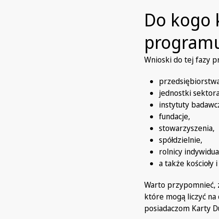
Do kogo 
program
Wnioski do tej fazy 
przedsiębiorstw
jednostki sektor
instytuty badawc
fundacje,
stowarzyszenia,
spółdzielnie,
rolnicy indywidua
a także kościoły 
Warto przypomnieć, 
które mogą liczyć na 
posiadaczom Karty Du