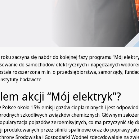
 roku zaczyna się nabór do kolejnej fazy programu “Mój elektry
ansowanie do samochodów elektrycznych i napędzanych wodor
ostała rozszerzona m.in. o przedsiębiorstwa, samorządy, fundac
instytuty badawcze.
elem akcji “Mój elektryk”?
 Polsce około 15% emisji gazów cieplarnianych i jest odpowied
orodnych szkodliwych związków chemicznych. Głównym założe
opularyzacja pojazdów zeroemisyjnych, co ma przyczynić się do
ji produkowanych przez silniki spalinowe oraz do poprawy jako
hrony Środowiska i Gospodarki Wodnej zdecydował się na zwi