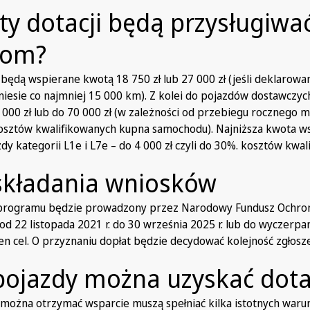
ty dotacji będą przysługiwa
kom?
dą wspierane kwotą 18 750 zł lub 27 000 zł (jeśli deklarowa
iesie co najmniej 15 000 km). Z kolei do pojazdów dostawczy
 000 zł lub do 70 000 zł (w zależności od przebiegu rocznego 
osztów kwalifikowanych kupna samochodu). Najniższa kwota w
dy kategorii L1e i L7e – do 4 000 zł czyli do 30%. kosztów kwal
składania wniosków
programu będzie prowadzony przez Narodowy Fundusz Ochro
od 22 listopada 2021 r. do 30 września 2025 r. lub do wyczerpa
n cel. O przyznaniu dopłat będzie decydować kolejność zgłosz
 pojazdy można uzyskać dota
można otrzymać wsparcie muszą spełniać kilka istotnych warun