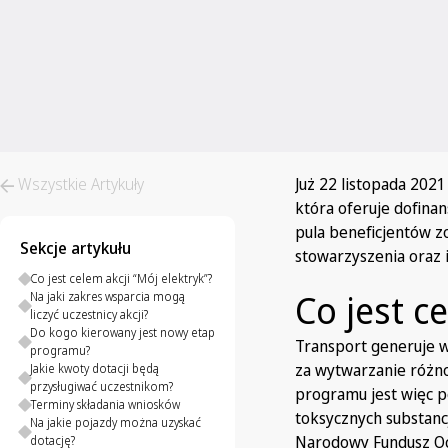
Wszystkie Artykuły
Już 22 listopada 2021
która oferuje dofin
pula beneficjentów z
Sekcje artykułu
stowarzyszenia oraz 
Co jest celem akcji “Mój elektryk”?
Co jest c
Na jaki zakres wsparcia mogą
liczyć uczestnicy akcji?
Do kogo kierowany jest nowy etap
Transport generuje w
programu?
za wytwarzanie różn
Jakie kwoty dotacji będą
przysługiwać uczestnikom?
programu jest więc p
Terminy składania wniosków
toksycznych substanc
Na jakie pojazdy można uzyskać
Narodowy Fundusz Oc
dotację?