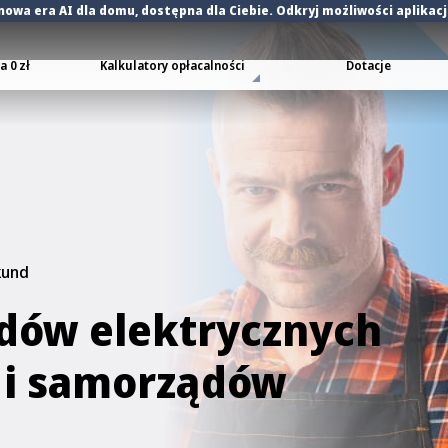
nowa era AI dla domu
, dostępna dla Ciebie. Odkryj możliwości aplikac
 0 zł
Kalkulatory opłacalności
Dotacje
kund
dów elektrycznych
w i samorządów