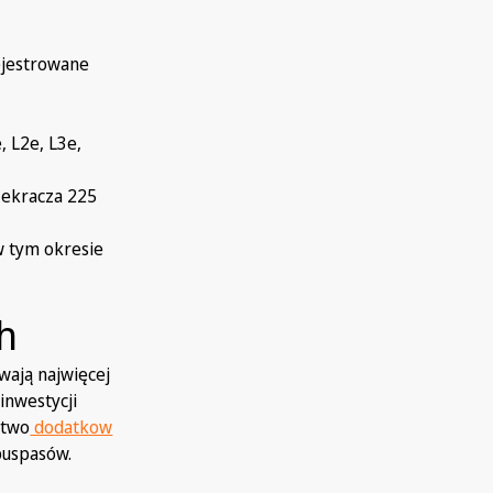
ejestrowane
m
, L2e, L3e,
zekracza 225
w tym okresie
h
wają najwięcej
inwestycji
stwo
dodatkow
 buspasów.