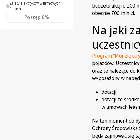
Zalety elektryków w firmowych
budżetu akcji o 200 
flotach
obecnie 700 mln zł.
Postęp
0%
Na jaki z
uczestnic
Program “Mój elektr
pojazdów. Uczestnic
oraz te należące do k
wyposażony w napęd 
dotacji,
dotacji ze środk
w umowach leasi
Na ten moment do dys
Ochrony Środowiska S
będą zajmować się tą