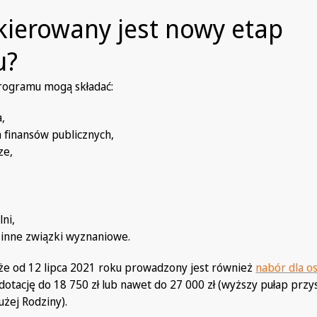
kierowany jest nowy etap
u?
programu mogą składać:
a,
a finansów publicznych,
ze,
lni,
i inne związki wyznaniowe.
że od 12 lipca 2021 roku prowadzony jest również
nabór dla o
dotację do 18 750 zł lub nawet do 27 000 zł (wyższy pułap przy
żej Rodziny).