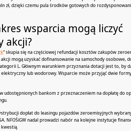
mln zł, dzięki czemu pula środków gotowych do rozdysponowan
akres wsparcia mogą liczyć
y akcji?
yk
” skupia się na częściowej refundacji kosztów zakupów zeroe
y akcji mogą uzyskać dofinansowanie na samochody osobowe, 
ategorii L. Głównym warunkiem przyznania dotacji jest to, by d
elektryczny lub wodorowy. Wsparcie może przyjąć dwie formy
ów udostępnionych bankom z przeznaczeniem na dopłatę do opł
ngu.
trybucji dopłat do leasingu pojazdów zeroemisyjnych wybrany
A. NFOŚiGW nadal prowadzi nabór na kolejne instytucje finan
 kwestią.