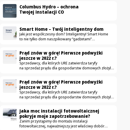
Columbus Hydro – ochrona
Twojej instalacji CO
Smart Home – Twój inteligentny dom
Jaki jest współczesny dom? Inteligentny! Smart Home
to nie tylko dom naszpikowany “gadżetami”
ułatwiającymi życie. To przestrzeń, która przede
wszystkim jest komfortowa, bezpieczna i oszczędna.
Prąd znów w górę! Pierwsze podwyżki
Na rynku pojawia się coraz więcej urządzeń mających
jeszcze w 2022 r.?
uczynić dom nowoczesnym — od drobnych sprzętów
Sprzedawcy, dla których URE zatwierdza taryfy
jak automatyczne odkurzacze, aż po duże instalacje jak
na sprzedaż prądu dla gospodarstw domowych złożyli
fotowoltaika. W ostatnich latach zdecydowanie częściej
już wnioski o podwyżki. Obecnie obowiązujące taryfy
wykorzystujemy nowe technologie, dzięki którym zwykłe
zostały zatwierdzone w grudniu. Czy to możliwe,
mieszkanie zmienia się w smart home. Idea jest
Prąd znów w górę! Pierwsze podwyżki
że podwyżki czekają nas jeszcze w tym roku? Podwyżki
szczególnie…
jeszcze w 2022 r.?
możliwe już jesienią W związku z wnioskami które
Sprzedawcy, dla których URE zatwierdza taryfy
złożyło 3 z 5 tzw. sprzedawców z urzędu – Tauron,
na sprzedaż prądu dla gospodarstw domowych złożyli
Energia i Enea – pierwsze podwyżki cen energii dla
już wnioski o podwyżki. Obecnie obowiązujące taryfy
niektórych odbiorców mogą wzrosnąć jeszcze…
zostały zatwierdzone w grudniu. Czy to możliwe,
Jaka moc instalacji fotowoltaicznej
że podwyżki czekają nas jeszcze w tym roku? Podwyżki
pokryje moje zapotrzebowanie?
możliwe już jesienią W związku z wnioskami które
Zanim przystąpimy do montażu instalacji
złożyło 3 z 5 tzw. sprzedawców z urzędu – Tauron,
fotowoltaicznej, najważniejszy jest właściwy dobór
Energia i Enea – pierwsze podwyżki cen energii dla