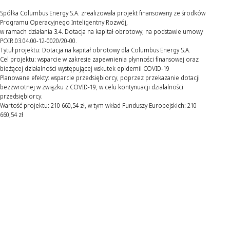
Spółka Columbus Energy S.A. zrealizowała projekt finansowany ze środków
Programu Operacyjnego Inteligentny Rozwój,
w ramach działania 3.4. Dotacja na kapitał obrotowy, na podstawie umowy
POIR.03.04.00-12-0020/20-00.
Tytuł projektu: Dotacja na kapitał obrotowy dla Columbus Energy S.A.
Cel projektu: wsparcie w zakresie zapewnienia płynności finansowej oraz
bieżącej działalności występującej wskutek epidemii COVID-19
Planowane efekty: wsparcie przedsiębiorcy, poprzez przekazanie dotacji
bezzwrotnej w związku z COVID-19, w celu kontynuacji działalności
przedsiębiorcy.
Wartość projektu: 210 660,54 zł, w tym wkład Funduszy Europejskich: 210
660,54 zł