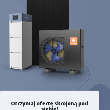
Otrzymaj ofertę skrojoną pod
siebie!