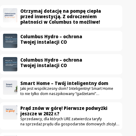
Otrzymaj dotację na pompę ciepła
przed inwestycją. Z odroczeniem
płatności w Columbus to możliwe!
Columbus Hydro – ochrona
Twojej instalacji CO
Columbus Hydro – ochrona
Twojej instalacji CO
Smart Home – Twój inteligentny dom
Jaki jest współczesny dom? Inteligentny! Smart Home
to nie tylko dom naszpikowany “gadżetami”
ułatwiającymi życie. To przestrzeń, która przede
wszystkim jest komfortowa, bezpieczna i oszczędna.
Prąd znów w górę! Pierwsze podwyżki
Na rynku pojawia się coraz więcej urządzeń mających
jeszcze w 2022 r.?
uczynić dom nowoczesnym — od drobnych sprzętów
Sprzedawcy, dla których URE zatwierdza taryfy
jak automatyczne odkurzacze, aż po duże instalacje jak
na sprzedaż prądu dla gospodarstw domowych złożyli
fotowoltaika. W ostatnich latach zdecydowanie częściej
już wnioski o podwyżki. Obecnie obowiązujące taryfy
wykorzystujemy nowe technologie, dzięki którym zwykłe
zostały zatwierdzone w grudniu. Czy to możliwe,
mieszkanie zmienia się w smart home. Idea jest