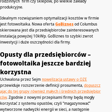
rodzinnych firm czy sklepów, po wielkie zakłady
produkcyjne.
Idealnym rozwiązaniem optymalizacji kosztów w firmie
jest fotowoltaika. Nowa oferta
GoBiznes
od Columbus
skierowana jest dla przedsiębiorców zainteresowanych
instalacją powyżej 10kWp. GoBiznes to szybki zwrot
inwestycji i duże oszczędności dla firmy.
Opusty dla przedsiębiorców –
fotowoltaika jeszcze bardziej
korzystna
Uchwalona przez Sejm
nowelizacja ustawy o OZE
przewiduje rozszerzenie definicji prosumenta,
dopuszcz
ając do tej grupy również małych i średnich przedsiębior
ców
. Zgodnie z nowymi przepisami firmy będą mogły
korzystać z systemu opustów, czyli “magazynować”
wytworzone nadwyżki energii w sieci, a następnie