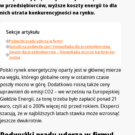
w przedsiębiorców, wyższe koszty energii to dla
nich utrata konkurencyjności na rynku.
Sekcje artykułu
Podwyżki prądu uderzą w firmy!
Sposób na podwyżki cen? Fotowoltaika dla przedsiębiorstwa.
Opusty dla przedsiębiorców – fotowoltaika jeszcze bardziej kor
zystna
Polski rynek energetyczny oparty jest w głównej mierze
na węglu, którego globalne ceny w ostatnim czasie
poszły mocno w górę. Dodatkowo rosną także ceny
uprawnień do emisji CO2 – we wrześniu na Europejskiej
Giełdzie Energii, za tonę trzeba było zapłacić ponad 21
euro, czyli aż o 200% więcej niż przed rokiem
.
Eksperci
szacują, że w najbliższych latach stawka może wzrosnąć
jeszcze dwukrotnie.
Podwyżki prądu uderzą w firmy!