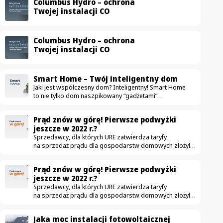
Columbus Hydro – ochrona
Twojej instalacji CO
Columbus Hydro – ochrona
Twojej instalacji CO
Smart Home – Twój inteligentny dom
Jaki jest współczesny dom? Inteligentny! Smart Home
to nie tylko dom naszpikowany “gadżetami”
ułatwiającymi życie. To przestrzeń, która przede
wszystkim jest komfortowa, bezpieczna i oszczędna.
Prąd znów w górę! Pierwsze podwyżki
Na rynku pojawia się coraz więcej urządzeń mających
jeszcze w 2022 r.?
uczynić dom nowoczesnym — od drobnych sprzętów
Sprzedawcy, dla których URE zatwierdza taryfy
jak automatyczne odkurzacze, aż po duże instalacje jak
na sprzedaż prądu dla gospodarstw domowych złożyli
fotowoltaika. W ostatnich latach zdecydowanie częściej
już wnioski o podwyżki. Obecnie obowiązujące taryfy
wykorzystujemy nowe technologie, dzięki którym zwykłe
zostały zatwierdzone w grudniu. Czy to możliwe,
mieszkanie zmienia się w smart home. Idea jest
Prąd znów w górę! Pierwsze podwyżki
że podwyżki czekają nas jeszcze w tym roku? Podwyżki
szczególnie…
jeszcze w 2022 r.?
możliwe już jesienią W związku z wnioskami które
Sprzedawcy, dla których URE zatwierdza taryfy
złożyło 3 z 5 tzw. sprzedawców z urzędu – Tauron,
na sprzedaż prądu dla gospodarstw domowych złożyli
Energia i Enea – pierwsze podwyżki cen energii dla
już wnioski o podwyżki. Obecnie obowiązujące taryfy
niektórych odbiorców mogą wzrosnąć jeszcze…
zostały zatwierdzone w grudniu. Czy to możliwe,
Jaka moc instalacji fotowoltaicznej
że podwyżki czekają nas jeszcze w tym roku? Podwyżki