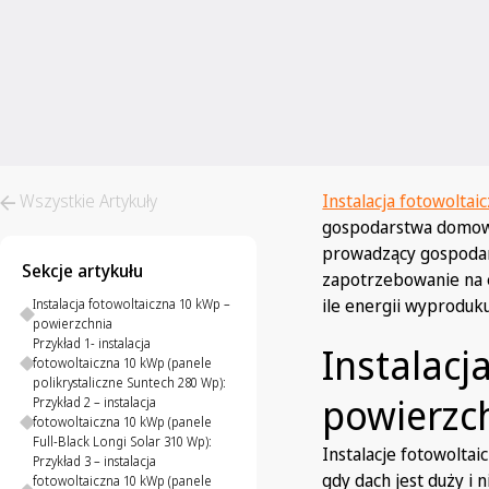
Wszystkie Artykuły
Instalacja fotowoltai
gospodarstwa domowe.
prowadzący gospodars
Sekcje artykułu
zapotrzebowanie na e
ile energii wyproduku
Instalacja fotowoltaiczna 10 kWp –
powierzchnia
Przykład 1- instalacja
Instalacj
fotowoltaiczna 10 kWp (panele
polikrystaliczne Suntech 280 Wp):
powierzc
Przykład 2 – instalacja
fotowoltaiczna 10 kWp (panele
Full-Black Longi Solar 310 Wp):
Instalacje fotowolta
Przykład 3 – instalacja
gdy dach jest duży i
fotowoltaiczna 10 kWp (panele