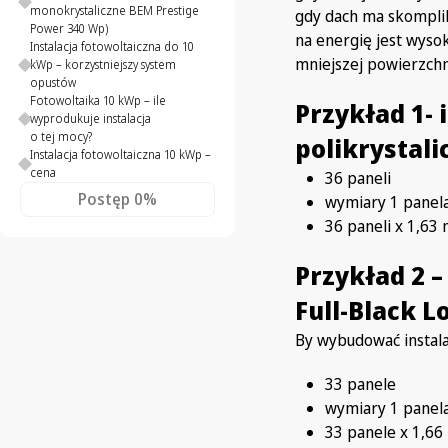
monokrystaliczne BEM Prestige
gdy dach ma skomplik
Power 340 Wp)
na energię jest wyso
Instalacja fotowoltaiczna do 10
mniejszej powierzchni
kWp – korzystniejszy system
opustów
Fotowoltaika 10 kWp – ile
Przykład 1- 
wyprodukuje instalacja
o tej mocy?
polikrystali
Instalacja fotowoltaiczna 10 kWp –
cena
36 paneli
Postęp
0%
wymiary 1 panel
36 paneli x 1,63
Przykład 2 –
Full-Black L
By wybudować instal
33 panele
wymiary 1 pane
33 panele x 1,66