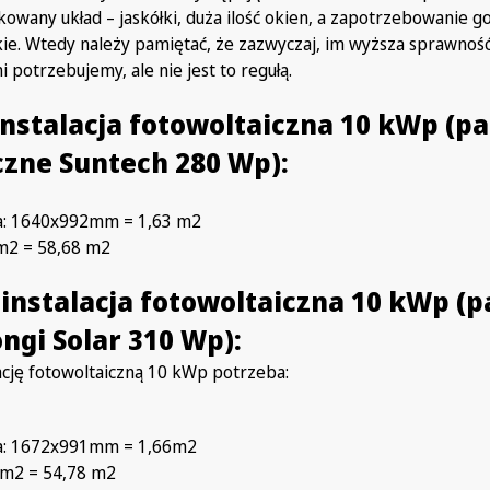
owany układ – jaskółki, duża ilość okien, a zapotrzebowanie 
kie. Wtedy należy pamiętać, że zazwyczaj, im wyższa sprawno
 potrzebujemy, ale nie jest to regułą.
instalacja fotowoltaiczna 10 kWp (p
czne Suntech 280 Wp):
a: 1640x992mm = 1,63 m2
 m2 = 58,68 m2
 instalacja fotowoltaiczna 10 kWp (
ongi Solar 310 Wp):
ację fotowoltaiczną 10 kWp potrzeba:
la: 1672x991mm = 1,66m2
 m2 = 54,78 m2