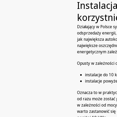
Instalacj
korzystn
Działający w Polsce 
odsprzedaży energii
jak największa autok
największe oszczędno
energetycznym zależy 
Opusty w zależności o
instalacje do 10
instalacje powyż
Oznacza to w prakty
od razu może zostać
w zależności od mocy 
warto zastanowić się 