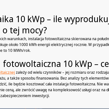
ika 10 kWp – ile wyproduku
a o tej mocy?
skich warunkach, instalacja fotowoltaiczna skierowana na połud
je około 1000 kWh energii elektrycznej rocznie. W przypadku
ie to 10 MWh/rok.
a fotowoltaiczna 10 kWp – c
ltaicznej
zależy od wielu czynników – jej rozmiaru oraz rodzaju,
u, a także sposobu finansowania. Bez analizy tych elementó
zić, ile będzie kosztować cała instalacja fotowoltaiczna. Nie w
nie ceną, ale zwrócić uwagę na kompleksowość usługi oraz na d
t zabezpieczeniem inwestycji.