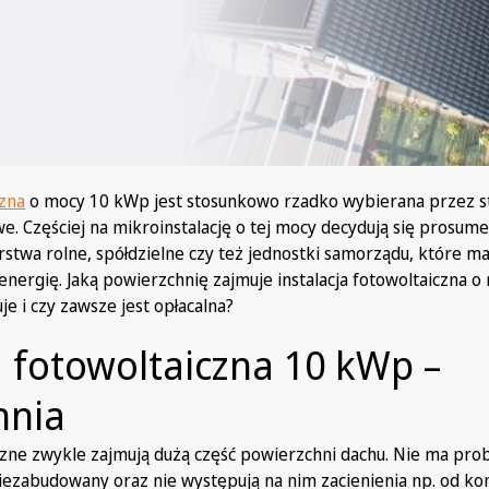
czna
o mocy 10 kWp jest stosunkowo rzadko wybierana przez 
 Częściej na mikroinstalację o tej mocy decydują się prosume
twa rolne, spółdzielne czy też jednostki samorządu, które m
nergię. Jaką powierzchnię zajmuje instalacja fotowoltaiczna 
je i czy zawsze jest opłacalna?
a fotowoltaiczna 10 kWp –
hnia
iczne zwykle zajmują dużą część powierzchni dachu. Nie ma pro
 niezabudowany oraz nie występują na nim zacienienia np. od ko