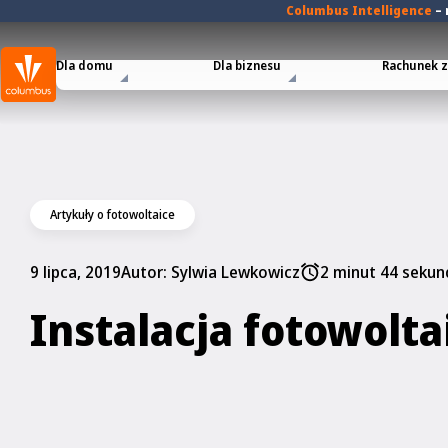
Columbus Intelligence
–
Dla domu
Dla biznesu
Rachunek za
Artykuły o fotowoltaice
9 lipca, 2019
Autor:
Sylwia Lewkowicz
2 minut 44 sekun
Instalacja fotowolt