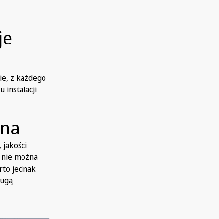
je
nie, z każdego
 instalacji
ena
 jakości
w nie można
arto jednak
ługą