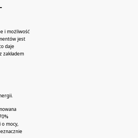
–
ne i możliwość
mentów jest
co daje
 z zakładem
ergii.
umowana
 70%
i o mocy,
nieznacznie