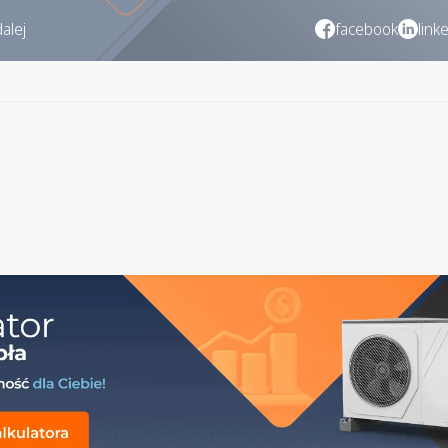
alej
facebook
link