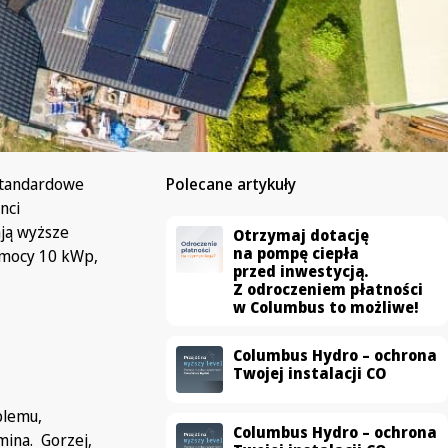
standardowe
Polecane artykuły
nci
ają wyższe
Otrzymaj dotację
na pompę ciepła
o mocy 10 kWp,
przed inwestycją.
Z odroczeniem płatności
w Columbus to możliwe!
Columbus Hydro – ochrona
Twojej instalacji CO
blemu,
Columbus Hydro – ochrona
mina. Gorzej,