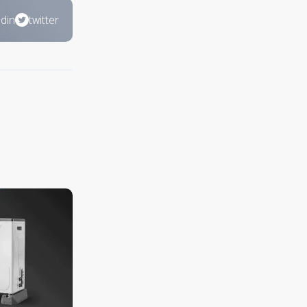
edin
twitter