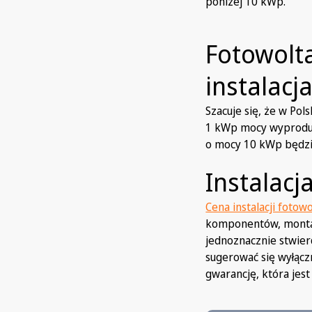
poniżej 10 kWp.
Fotowolta
instalacj
Szacuje się, że w Pol
1 kWp mocy wyproduku
o mocy 10 kWp będz
Instalacj
Cena instalacji fotowo
komponentów, montaż
jednoznacznie stwierd
sugerować się wyłącz
gwarancję, która jes