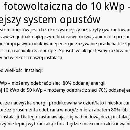
a fotowoltaiczna do 10 kWp 
iejszy system opustów
system opustów jest dużo korzystniejszy niż taryfy gwarantowa
, zawsze jednak najlepszym finansowo rozwiązaniem dla prosu
onsumpcja wyprodukowanej energii. Zużywanie prądu na bieżą
ści na rachunku za energię. Sposób w jaki jesteśmy rozliczani
od wielkości naszej instalacji.
d wielkości instalacji:
 kWp – możemy odebrać z sieci 80% oddanej energii,
ej 10 kWp do 50 kWp – możemy odebrać z sieci 70% oddanej en
ce, że nadwyżka energii produkowana w dzień/lato i nieskons
 przez prosumenta odebrana w nocy/zimie z rabatem 80% lub
instalacji. Dlatego zastanawiając się nad budową dużej instalacj
czy nie lepiej wybrać taką która będzie miała moc całościową 