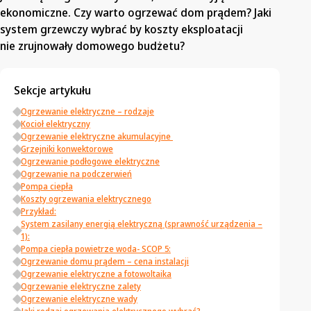
ekonomiczne. Czy warto ogrzewać dom prądem? Jaki
system grzewczy wybrać by koszty eksploatacji
nie zrujnowały domowego budżetu?
Sekcje artykułu
Ogrzewanie elektryczne – rodzaje
Kocioł elektryczny
Ogrzewanie elektryczne akumulacyjne
Grzejniki konwektorowe
Ogrzewanie podłogowe elektryczne
Ogrzewanie na podczerwień
Pompa ciepła
Koszty ogrzewania elektrycznego
Przykład:
System zasilany energią elektryczną (sprawność urządzenia –
1):
Pompa ciepła powietrze woda- SCOP 5:
Ogrzewanie domu prądem – cena instalacji
Ogrzewanie elektryczne a fotowoltaika
Ogrzewanie elektryczne zalety
Ogrzewanie elektryczne wady