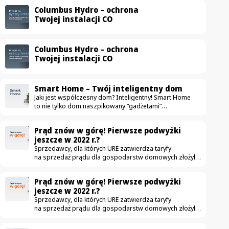
Columbus Hydro – ochrona
Twojej instalacji CO
Columbus Hydro – ochrona
Twojej instalacji CO
Smart Home – Twój inteligentny dom
Jaki jest współczesny dom? Inteligentny! Smart Home
to nie tylko dom naszpikowany “gadżetami”
ułatwiającymi życie. To przestrzeń, która przede
wszystkim jest komfortowa, bezpieczna i oszczędna.
Prąd znów w górę! Pierwsze podwyżki
Na rynku pojawia się coraz więcej urządzeń mających
jeszcze w 2022 r.?
uczynić dom nowoczesnym — od drobnych sprzętów
Sprzedawcy, dla których URE zatwierdza taryfy
jak automatyczne odkurzacze, aż po duże instalacje jak
na sprzedaż prądu dla gospodarstw domowych złożyli
fotowoltaika. W ostatnich latach zdecydowanie częściej
już wnioski o podwyżki. Obecnie obowiązujące taryfy
wykorzystujemy nowe technologie, dzięki którym zwykłe
zostały zatwierdzone w grudniu. Czy to możliwe,
mieszkanie zmienia się w smart home. Idea jest
Prąd znów w górę! Pierwsze podwyżki
że podwyżki czekają nas jeszcze w tym roku? Podwyżki
szczególnie…
jeszcze w 2022 r.?
możliwe już jesienią W związku z wnioskami które
Sprzedawcy, dla których URE zatwierdza taryfy
złożyło 3 z 5 tzw. sprzedawców z urzędu – Tauron,
na sprzedaż prądu dla gospodarstw domowych złożyli
Energia i Enea – pierwsze podwyżki cen energii dla
już wnioski o podwyżki. Obecnie obowiązujące taryfy
niektórych odbiorców mogą wzrosnąć jeszcze…
zostały zatwierdzone w grudniu. Czy to możliwe,