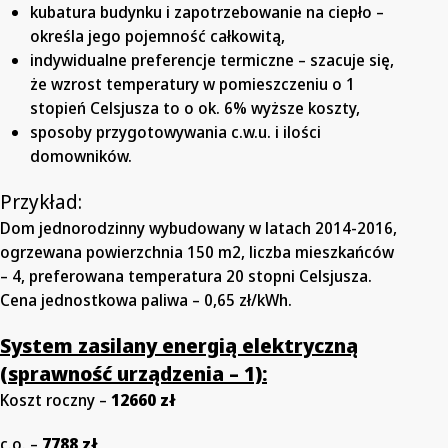
kubatura budynku i zapotrzebowanie na ciepło –
określa jego pojemność całkowitą,
indywidualne preferencje termiczne – szacuje się,
że wzrost temperatury w pomieszczeniu o 1
stopień Celsjusza to o ok. 6% wyższe koszty,
sposoby przygotowywania c.w.u. i ilości
domowników.
Przykład:
Dom jednorodzinny wybudowany w latach 2014-2016,
ogrzewana powierzchnia 150 m2, liczba mieszkańców
– 4, preferowana temperatura 20 stopni Celsjusza.
Cena jednostkowa paliwa – 0,65 zł/kWh.
System zasilany energią elektryczną
(sprawność urządzenia – 1):
Koszt roczny –
12660 zł
c.o. –
7788 zł