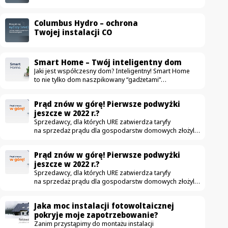
Columbus Hydro – ochrona
Twojej instalacji CO
Smart Home – Twój inteligentny dom
Jaki jest współczesny dom? Inteligentny! Smart Home
to nie tylko dom naszpikowany “gadżetami”
ułatwiającymi życie. To przestrzeń, która przede
wszystkim jest komfortowa, bezpieczna i oszczędna.
Prąd znów w górę! Pierwsze podwyżki
Na rynku pojawia się coraz więcej urządzeń mających
jeszcze w 2022 r.?
uczynić dom nowoczesnym — od drobnych sprzętów
Sprzedawcy, dla których URE zatwierdza taryfy
jak automatyczne odkurzacze, aż po duże instalacje jak
na sprzedaż prądu dla gospodarstw domowych złożyli
fotowoltaika. W ostatnich latach zdecydowanie częściej
już wnioski o podwyżki. Obecnie obowiązujące taryfy
wykorzystujemy nowe technologie, dzięki którym zwykłe
zostały zatwierdzone w grudniu. Czy to możliwe,
mieszkanie zmienia się w smart home. Idea jest
Prąd znów w górę! Pierwsze podwyżki
że podwyżki czekają nas jeszcze w tym roku? Podwyżki
szczególnie…
jeszcze w 2022 r.?
możliwe już jesienią W związku z wnioskami które
Sprzedawcy, dla których URE zatwierdza taryfy
złożyło 3 z 5 tzw. sprzedawców z urzędu – Tauron,
na sprzedaż prądu dla gospodarstw domowych złożyli
Energia i Enea – pierwsze podwyżki cen energii dla
już wnioski o podwyżki. Obecnie obowiązujące taryfy
niektórych odbiorców mogą wzrosnąć jeszcze…
zostały zatwierdzone w grudniu. Czy to możliwe,
Jaka moc instalacji fotowoltaicznej
że podwyżki czekają nas jeszcze w tym roku? Podwyżki
pokryje moje zapotrzebowanie?
możliwe już jesienią W związku z wnioskami które
Zanim przystąpimy do montażu instalacji
złożyło 3 z 5 tzw. sprzedawców z urzędu – Tauron,