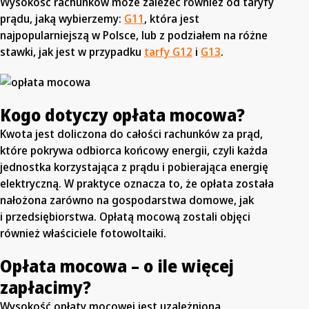
Wysokość rachunków może zależeć również od taryfy
prądu, jaką wybierzemy:
G11
, która jest
najpopularniejszą w Polsce, lub z podziałem na różne
stawki, jak jest w przypadku
tarfy G12
i
G13
.
Kogo dotyczy opłata mocowa?
Kwota jest doliczona do całości rachunków za prąd,
które pokrywa odbiorca końcowy energii, czyli każda
jednostka korzystająca z prądu i pobierająca energię
elektryczną. W praktyce oznacza to, że opłata została
nałożona zarówno na gospodarstwa domowe, jak
i przedsiębiorstwa. Opłatą mocową zostali objęci
również właściciele fotowoltaiki.
Opłata mocowa – o ile więcej
zapłacimy?
Wysokość opłaty mocowej jest uzależniona