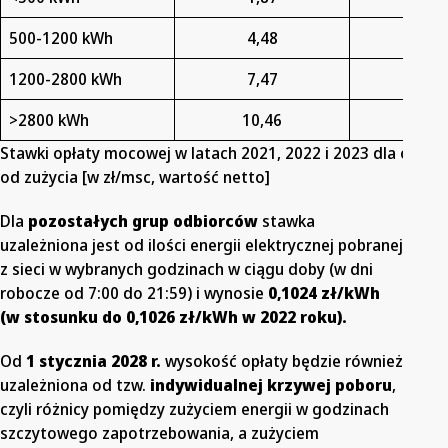
500-1200 kWh
4,48
5,6
1200-2800 kWh
7,47
9,4
>2800 kWh
10,46
13,
Stawki opłaty mocowej w latach 2021, 2022 i 2023 dla odbio
od zużycia [w zł/msc, wartość netto]
Dla
pozostałych grup odbiorców
stawka
uzależniona jest od ilości energii elektrycznej pobranej
z sieci w wybranych godzinach w ciągu doby (w dni
robocze od 7:00 do 21:59) i wynosie
0,1024 zł/kWh
(w stosunku do 0,1026 zł/kWh w 2022 roku).
Od
1 stycznia 2028 r.
wysokość opłaty będzie również
uzależniona od tzw.
indywidualnej krzywej poboru
,
czyli różnicy pomiędzy zużyciem energii w godzinach
szczytowego zapotrzebowania, a zużyciem