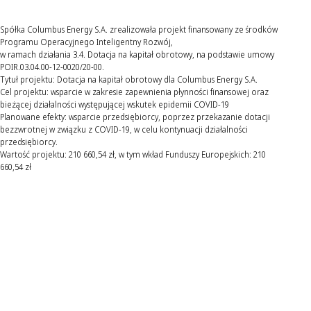
Spółka Columbus Energy S.A. zrealizowała projekt finansowany ze środków
Programu Operacyjnego Inteligentny Rozwój,
w ramach działania 3.4. Dotacja na kapitał obrotowy, na podstawie umowy
POIR.03.04.00-12-0020/20-00.
Tytuł projektu: Dotacja na kapitał obrotowy dla Columbus Energy S.A.
Cel projektu: wsparcie w zakresie zapewnienia płynności finansowej oraz
bieżącej działalności występującej wskutek epidemii COVID-19
Planowane efekty: wsparcie przedsiębiorcy, poprzez przekazanie dotacji
bezzwrotnej w związku z COVID-19, w celu kontynuacji działalności
przedsiębiorcy.
Wartość projektu: 210 660,54 zł, w tym wkład Funduszy Europejskich: 210
660,54 zł