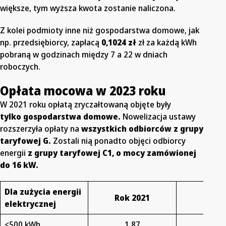
większe, tym wyższa kwota zostanie naliczona.
Z kolei podmioty inne niż gospodarstwa domowe, jak
np. przedsiębiorcy, zapłacą
0,1024 zł
zł za każdą kWh
pobraną w godzinach między 7 a 22 w dniach
roboczych.
Opłata mocowa w 2023 roku
W 2021 roku opłatą zryczałtowaną objęte były
tylko gospodarstwa domowe.
Nowelizacja ustawy
rozszerzyła opłaty na
wszystkich odbiorców z grupy
taryfowej G.
Zostali nią ponadto objęci odbiorcy
energii
z grupy taryfowej C1, o mocy zamówionej
do 16 kW.
Dla zużycia energii
Rok 2021
Rok 2
elektrycznej
<500 kWh
1,87
2,3