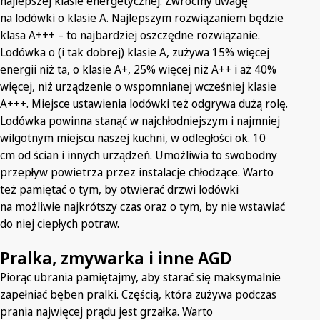
najlepszej klasie energetycznej. Zwróćmy uwagę
na lodówki o klasie A. Najlepszym rozwiązaniem będzie
klasa A+++ – to najbardziej oszczędne rozwiązanie.
Lodówka o (i tak dobrej) klasie A, zużywa 15% więcej
energii niż ta, o klasie A+, 25% więcej niż A++ i aż 40%
więcej, niż urządzenie o wspomnianej wcześniej klasie
A+++. Miejsce ustawienia lodówki też odgrywa dużą rolę.
Lodówka powinna stanąć w najchłodniejszym i najmniej
wilgotnym miejscu naszej kuchni, w odległości ok. 10
cm od ścian i innych urządzeń. Umożliwia to swobodny
przepływ powietrza przez instalacje chłodzące. Warto
też pamiętać o tym, by otwierać drzwi lodówki
na możliwie najkrótszy czas oraz o tym, by nie wstawiać
do niej ciepłych potraw.
Pralka, zmywarka i inne AGD
Piorąc ubrania pamiętajmy, aby starać się maksymalnie
zapełniać bęben pralki. Częścią, która zużywa podczas
prania najwięcej prądu jest grzałka. Warto