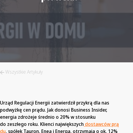
Wszystkie Artykuły
Urząd Regulacji Energii zatwierdził przykrą dla nas
podwyżkę cen prądu. Jak donosi Business Insider,
energia zdrożeje średnio o 20% w stosunku
do zeszłego roku. Klienci największych
dostawców prą
du
, spółek Tauron, Enea i Energa, otrzymają o ok. 12%