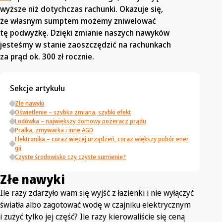
wyższe niż dotychczas rachunki. Okazuje się,
że własnym sumptem możemy zniwelować
tę podwyżkę. Dzięki zmianie naszych nawyków
jesteśmy w stanie zaoszczędzić na rachunkach
za prąd ok. 300 zł rocznie.
Sekcje artykułu
Złe nawyki
Oświetlenie – szybka zmiana, szybki efekt
Lodówka – największy domowy pożeracz prądu
Pralka, zmywarka i inne AGD
Elektronika – coraz więcej urządzeń, coraz większy pobór ener
gii
Czyste środowisko czy czyste sumienie?
Złe nawyki
Ile razy zdarzyło wam się wyjść z łazienki i nie wyłączyć
światła albo zagotować wodę w czajniku elektrycznym
i zużyć tylko jej część? Ile razy kierowaliście się ceną