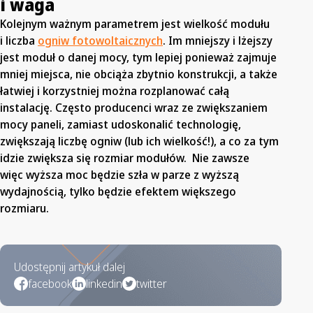
i waga
Kolejnym ważnym parametrem jest wielkość modułu
i liczba
ogniw fotowoltaicznych
. Im mniejszy i lżejszy
jest moduł o danej mocy, tym lepiej ponieważ zajmuje
mniej miejsca, nie obciąża zbytnio konstrukcji, a także
łatwiej i korzystniej można rozplanować całą
instalację. Często producenci wraz ze zwiększaniem
mocy paneli, zamiast udoskonalić technologię,
zwiększają liczbę ogniw (lub ich wielkość!), a co za tym
idzie zwiększa się rozmiar modułów. Nie zawsze
więc wyższa moc będzie szła w parze z wyższą
wydajnością, tylko będzie efektem większego
rozmiaru.
Udostępnij artykuł dalej
facebook
linkedin
twitter