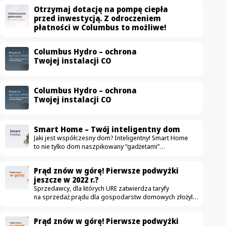
Otrzymaj dotację na pompę ciepła
przed inwestycją. Z odroczeniem
płatności w Columbus to możliwe!
Columbus Hydro – ochrona
Twojej instalacji CO
Columbus Hydro – ochrona
Twojej instalacji CO
Smart Home – Twój inteligentny dom
Jaki jest współczesny dom? Inteligentny! Smart Home
to nie tylko dom naszpikowany “gadżetami”
ułatwiającymi życie. To przestrzeń, która przede
wszystkim jest komfortowa, bezpieczna i oszczędna.
Prąd znów w górę! Pierwsze podwyżki
Na rynku pojawia się coraz więcej urządzeń mających
jeszcze w 2022 r.?
uczynić dom nowoczesnym — od drobnych sprzętów
Sprzedawcy, dla których URE zatwierdza taryfy
jak automatyczne odkurzacze, aż po duże instalacje jak
na sprzedaż prądu dla gospodarstw domowych złożyli
fotowoltaika. W ostatnich latach zdecydowanie częściej
już wnioski o podwyżki. Obecnie obowiązujące taryfy
wykorzystujemy nowe technologie, dzięki którym zwykłe
zostały zatwierdzone w grudniu. Czy to możliwe,
mieszkanie zmienia się w smart home. Idea jest
Prąd znów w górę! Pierwsze podwyżki
że podwyżki czekają nas jeszcze w tym roku? Podwyżki
szczególnie…