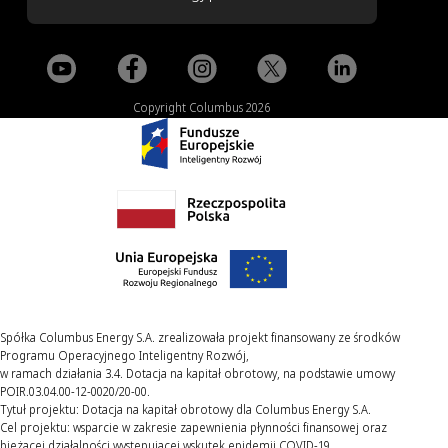
Copyright Columbus 2026
Spółka Columbus Energy S.A. zrealizowała projekt finansowany ze środków
Programu Operacyjnego Inteligentny Rozwój,
w ramach działania 3.4. Dotacja na kapitał obrotowy, na podstawie umowy
POIR.03.04.00-12-0020/20-00.
Tytuł projektu: Dotacja na kapitał obrotowy dla Columbus Energy S.A.
Cel projektu: wsparcie w zakresie zapewnienia płynności finansowej oraz
bieżącej działalności występującej wskutek epidemii COVID-19