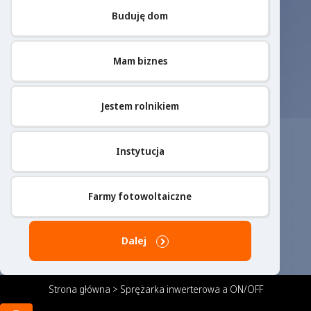
Buduję dom
Mam biznes
Jestem rolnikiem
Instytucja
Farmy fotowoltaiczne
Dalej
Strona główna
>
Sprężarka inwerterowa a ON/OFF