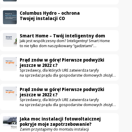
Columbus Hydro – ochrona
Twojej instalacji CO
Smart Home – Twój inteligentny dom
Jaki jest współczesny dom? Inteligentny! Smart Home
to nie tylko dom naszpikowany “gadżetami”
ułatwiającymi życie. To przestrzeń, która przede
wszystkim jest komfortowa, bezpieczna i oszczędna.
Prąd znów w górę! Pierwsze podwyżki
Na rynku pojawia się coraz więcej urządzeń mających
jeszcze w 2022 r.?
uczynić dom nowoczesnym — od drobnych sprzętów
Sprzedawcy, dla których URE zatwierdza taryfy
jak automatyczne odkurzacze, aż po duże instalacje jak
na sprzedaż prądu dla gospodarstw domowych złożyli
fotowoltaika. W ostatnich latach zdecydowanie częściej
już wnioski o podwyżki. Obecnie obowiązujące taryfy
wykorzystujemy nowe technologie, dzięki którym zwykłe
zostały zatwierdzone w grudniu. Czy to możliwe,
mieszkanie zmienia się w smart home. Idea jest
Prąd znów w górę! Pierwsze podwyżki
że podwyżki czekają nas jeszcze w tym roku? Podwyżki
szczególnie…
jeszcze w 2022 r.?
możliwe już jesienią W związku z wnioskami które
Sprzedawcy, dla których URE zatwierdza taryfy
złożyło 3 z 5 tzw. sprzedawców z urzędu – Tauron,
na sprzedaż prądu dla gospodarstw domowych złożyli
Energia i Enea – pierwsze podwyżki cen energii dla
już wnioski o podwyżki. Obecnie obowiązujące taryfy
niektórych odbiorców mogą wzrosnąć jeszcze…
zostały zatwierdzone w grudniu. Czy to możliwe,
Jaka moc instalacji fotowoltaicznej
że podwyżki czekają nas jeszcze w tym roku? Podwyżki
pokryje moje zapotrzebowanie?
możliwe już jesienią W związku z wnioskami które
Zanim przystąpimy do montażu instalacji
złożyło 3 z 5 tzw. sprzedawców z urzędu – Tauron,