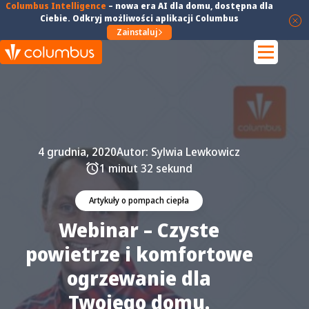
Columbus Intelligence
–
nowa era AI dla domu
, dostępna dla
Ciebie. Odkryj możliwości aplikacji Columbus
Zainstaluj
4 grudnia, 2020
Autor:
Sylwia Lewkowicz
1 minut 32 sekund
Artykuły o pompach ciepła
Webinar – Czyste
powietrze i komfortowe
ogrzewanie dla
Twojego domu.