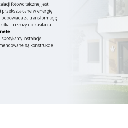
acji fotowoltaicznej jest
i przekształcane w energię
óry odpowiada za transformację
dkach i służy do zasilania
nele
 spotykamy instalacje
komendowane są konstrukcje