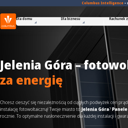
Columbus Intelligence
–
Dla domu
Dla biznesu
Rachunek za
Jelenia Góra – fotowo
za energię
Chcesz cieszyć się niezależnością od ciągłych podwyżek cen prądu
instalację fotowoltaiczną! Twoje miasto to
Jelenia Góra
?
Panele
rocznie. To optymalne nasłonecznienie dla każdej instalacji i gwa