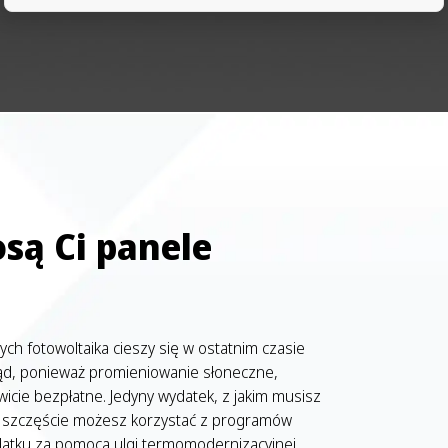
osą Ci panele
ch fotowoltaika cieszy się w ostatnim czasie
ąd, ponieważ promieniowanie słoneczne,
icie bezpłatne. Jedyny wydatek, z jakim musisz
. Na szczęście możesz korzystać z programów
odatku za pomocą ulgi termomodernizacyjnej.