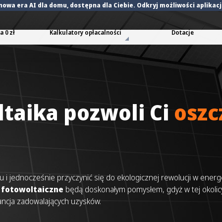
nowa era AI dla domu
, dostępna dla Ciebie. Odkryj możliwości aplikac
 0 zł
Kalkulatory opłacalności
Dotacje
ltaika pozwoli Ci
oszc
 i jednocześnie przyczynić się do ekologicznej rewolucji w energ
fotowoltaiczne
będą doskonałym pomysłem, gdyż w tej okolic
rancja zadowalających uzysków.