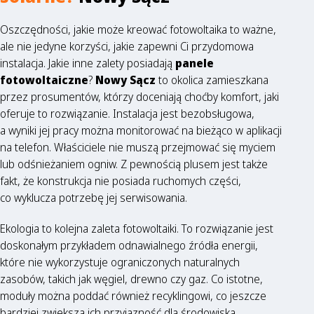
Oszczędności, jakie może kreować fotowoltaika to ważne,
ale nie jedyne korzyści, jakie zapewni Ci przydomowa
instalacja. Jakie inne zalety posiadają
panele
fotowoltaiczne
?
Nowy Sącz
to okolica zamieszkana
przez prosumentów, którzy doceniają choćby komfort, jaki
oferuje to rozwiązanie. Instalacja jest bezobsługowa,
a wyniki jej pracy można monitorować na bieżąco w aplikacji
na telefon. Właściciele nie muszą przejmować się myciem
lub odśnieżaniem ogniw. Z pewnością plusem jest także
fakt, że konstrukcja nie posiada ruchomych części,
co wyklucza potrzebę jej serwisowania.
Ekologia to kolejna zaleta fotowoltaiki. To rozwiązanie jest
doskonałym przykładem odnawialnego źródła energii,
które nie wykorzystuje ograniczonych naturalnych
zasobów, takich jak węgiel, drewno czy gaz. Co istotne,
moduły można poddać również recyklingowi, co jeszcze
bardziej zwiększa ich przyjazność dla środowiska.