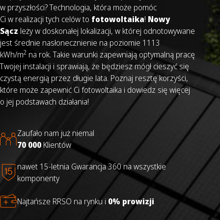
w przyszłości? Technologia, która może pomóc
Ci w realizacji tych celów to
fotowoltaika
!
Nowy
Sącz
leży w doskonałej lokalizacji, w której odnotowywane
jest średnie nasłonecznienie na poziomie 1113
2
kWh/m
na rok. Takie warunki zapewniają optymalną pracę
Twojej instalacji i sprawiają, że będziesz mógł cieszyć się
czystą energią przez długie lata. Poznaj resztę korzyści,
które może zapewnić Ci fotowoltaika i dowiedz się więcej
o jej podstawach działania!
Zaufało nam już niemal
70 000
Klientów
nawet 15-letnia Gwarancja 360 na wszystkie
komponenty
Najtańsze RRSO na rynku i
0% prowizji