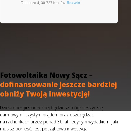
Rozwiń
Tadeusza 4, 30-727 Kraków.
Fotowoltaika Nowy Sącz –
dofinansowanie jeszcze bardziej
obniży Twoją inwestycję!
Dzięki energii słonecznej będziesz mógł cieszyć się
darmowym i czystym prądem oraz oszczędzać
na rachunkach przez ponad 30 lat. Jedynym wydatkiem, jaki
musisz ponieść, jest początkowa inwestycja,