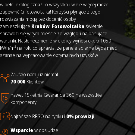
w pełni ekologiczna? To wszystko i wiele więcej może
zapewnić Ci fotowoltaika! Korzyści płynące z tego
rozwiązania mogą też docenić osoby
zamieszkujące
Kraków
.
Fotowoltaika
świetnie
sprawdzi się w tym mieście ze względu na panujące
warunki. Nasłonecznienie w okolicy wynosi około 1050
kWh/m² na rok, co sprawia, że panele solarne będą mieć
szansę na wypracowanie optymalnych uzysków.
Zaufało nam już niemal
70 000
Klientów
nawet 15-letnia Gwarancja 360 na wszystkie
komponenty
Najtańsze RRSO na rynku i
0% prowizji
Wsparcie
w obsłudze