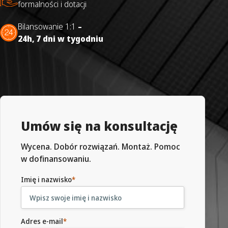
formalności i dotacji
Bilansowanie 1:1
–
24h,
7 dni w tygodniu
Umów się na konsultację
Wycena. Dobór rozwiązań. Montaż. Pomoc
w dofinansowaniu.
Imię i nazwisko
*
Adres e-mail
*