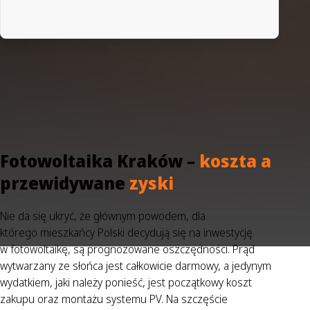
Fotowoltaika Kraków –
koszta a
przewidywane
zyski
Nie da się ukryć, że głównym powodem, dla
którego mieszkańcy Polski decydują się na inwestycję
w fotowoltaikę, są prognozowane oszczędności. Prąd
wytwarzany ze słońca jest całkowicie darmowy, a jedynym
wydatkiem, jaki należy ponieść, jest początkowy koszt
zakupu oraz montażu systemu PV. Na szczęście