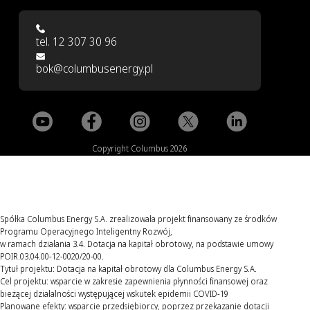
tel. 12 307 30 96
bok@columbusenergy.pl
Copyright Columbus 2026
Spółka Columbus Energy S.A. zrealizowała projekt finansowany ze środków
Programu Operacyjnego Inteligentny Rozwój,
w ramach działania 3.4. Dotacja na kapitał obrotowy, na podstawie umowy
POIR.03.04.00-12-0020/20-00.
Tytuł projektu: Dotacja na kapitał obrotowy dla Columbus Energy S.A.
Cel projektu: wsparcie w zakresie zapewnienia płynności finansowej oraz
bieżącej działalności występującej wskutek epidemii COVID-19
Planowane efekty: wsparcie przedsiębiorcy, poprzez przekazanie dotacji