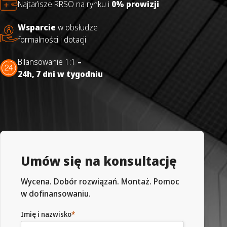
Najtańsze RRSO na rynku i
0% prowizji
Wsparcie
w obsłudze
formalności i dotacji
Bilansowanie 1:1
–
24h,
7 dni w tygodniu
Umów się na konsultację
Wycena. Dobór rozwiązań. Montaż. Pomoc
w dofinansowaniu.
Imię i nazwisko
*