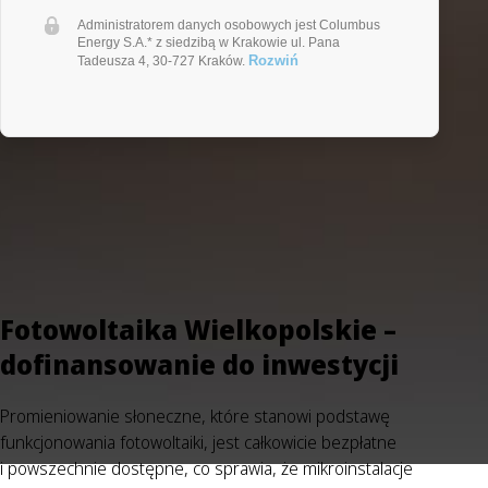
Administratorem danych osobowych jest Columbus
Energy S.A.* z siedzibą w Krakowie ul. Pana
Rozwiń
Tadeusza 4, 30-727 Kraków.
Fotowoltaika Wielkopolskie –
dofinansowanie do inwestycji
Promieniowanie słoneczne, które stanowi podstawę
funkcjonowania fotowoltaiki, jest całkowicie bezpłatne
i powszechnie dostępne, co sprawia, że mikroinstalacje