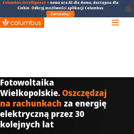
Columbus Intelligence
–
nowa era AI dla domu
, dostępna dla
Ciebie. Odkryj możliwości aplikacji Columbus
Zainstaluj
Fotowoltaika
Wielkopolskie.
Oszczędzaj
na rachunkach
za energię
elektryczną przez 30
kolejnych lat