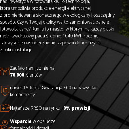
nad inwestycją w fotowoltaikę. To technologia,
która umożliwia produkcję energii elektrycznej
z promieniowania słonecznego w ekologiczny i oszczędny
sposób. Czy w Twojej okolicy warto zamontować panele
fotowoltaiczne? Rumia to miasto, w którym na każdy płaski
metr kwadratowy pada średnio 1040 kWh rocznie.
Tak wysokie nasłonecznienie zapewni dobre uzyski
z mikroinstalacji.
Zaufało nam już niemal
70 000
Klientów
nawet 15-letnia Gwarancja 360 na wszystkie
komponenty
Najtańsze RRSO na rynku i
0% prowizji
Wsparcie
w obsłudze
formalności i dotacji