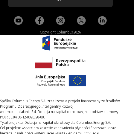
Copyright Columbus 2026
Spółka Columbus Energy S.A. zrealizowała projekt finansowany ze środków
Programu Operacyjnego Inteligentny Rozwój,
w ramach działania 3.4. Dotacja na kapitał obrotowy, na podstawie umowy
POIR.03.04.00-12-0020/20-00.
Tytuł projektu: Dotacja na kapitał obrotowy dla Columbus Energy S.A.
Cel projektu: wsparcie w zakresie zapewnienia płynności finansowej oraz
bieżącej działalności występującej wskutek epidemii COVID-19