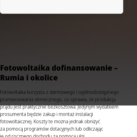
Fotowoltaika dofinansowanie –
Rumia i okolice
Fotowoltaika korzysta z darmowego i ogólnodostępnego
promieniowania słonecznego, co sprawia, że produkcja
prądu jest praktycznie bezkosztowa. Jedynym wydatkiem
prosumenta będzie zakup i montaż instalacji
fotowoltaicznej. Koszty te można jednak obniżyć
za pomocą programów dotacyjnych lub odliczając
je od rocznego dochodu za pomocą ulgi