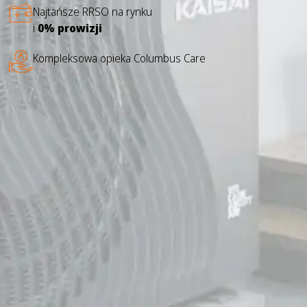
Najtańsze RRSO na rynku
i
0% prowizji
Kompleksowa opieka Columbus Care