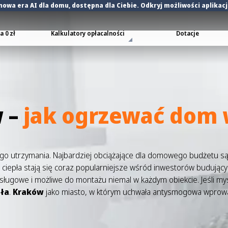
nowa era AI dla domu
, dostępna dla Ciebie. Odkryj możliwości aplikac
 0 zł
Kalkulatory opłacalności
Dotacje
 –
jak ogrzewać dom 
ego utrzymania. Najbardziej obciążające dla domowego budżetu s
 ciepła stają się coraz popularniejsze wśród inwestorów budują
obsługowe i możliwe do montażu niemal w każdym obiekcie. Jeśli my
ła
.
Kraków
jako miasto, w którym uchwała antysmogowa wprowad