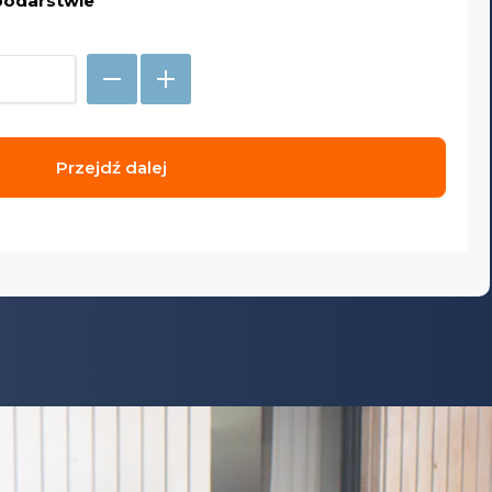
podarstwie
Przejdź dalej