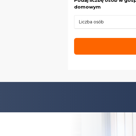
Podaj liczbę osób w gos
domowym