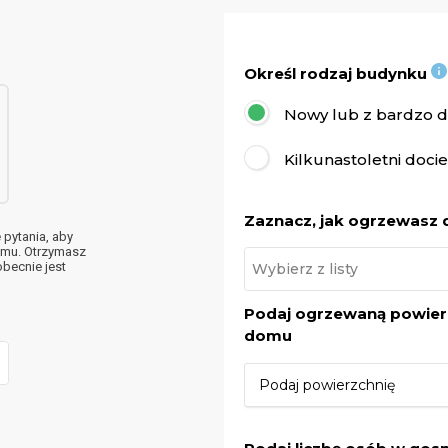
Określ rodzaj budynku
Nowy lub z bardzo do
Kilkunastoletni doci
Zaznacz, jak ogrzewasz
pytania, aby
omu. Otrzymasz
becnie jest
Podaj ogrzewaną powier
domu