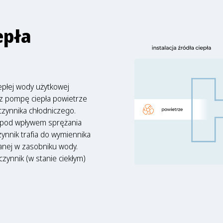
epła
płej wody użytkowej
z pompę ciepła powietrze
czynnika chłodniczego.
am pod wpływem sprężania
zynnik trafia do wymiennika
anej w zasobniku wody.
zynnik (w stanie ciekłym)