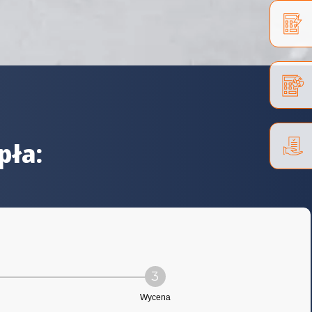
pła:
3
Wycena