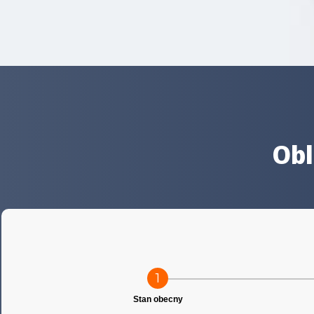
Obl
1
Stan obecny