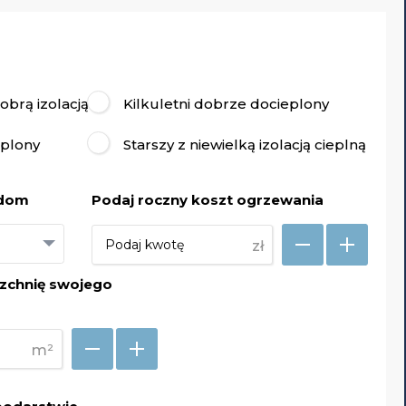
brą izolacją
Kilkuletni dobrze docieplony
eplony
Starszy z niewielką izolacją cieplną
 dom
Podaj roczny koszt ogrzewania
zł
zchnię swojego
m²