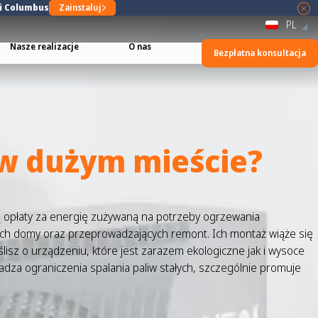
ji Columbus
Zainstaluj
PL
Nasze realizacje
O nas
Bezpłatna konsultacja
w dużym mieście?
ą opłaty za energię zużywaną na potrzeby ogrzewania
cych domy oraz przeprowadzających remont. Ich montaż wiąże się
ślisz o urządzeniu, które jest zarazem ekologiczne jak i wysoce
za ograniczenia spalania paliw stałych, szczególnie promuje