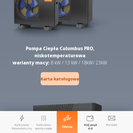
Pompa Ciepła Columbus PRO,
niskotemperaturowa
warianty mocy:
8 kW / 13 kW / 18kW/ 23kW
Karta katologowa
Kalkulator
Kalkulator
Mój prąd
Kontakt
Oferta
fotowoltaiczny
pomp ciepła
6.0