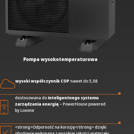
Pompa wysokotemperaturowa
wysoki współczynnik COP
nawet do 5,08
dostosowana do
inteligentnego systemu
zarządzania energią
– PowerHouse powered
by Loxone
<strong>Odporność na korozję</strong> dzięki
obudowie wykonana z wysokiej jakości materiału