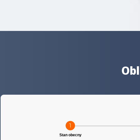
Obl
1
Stan obecny