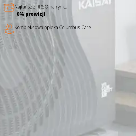
Najtańsze RRSO na rynku
i
0% prowizji
Kompleksowa opieka Columbus Care