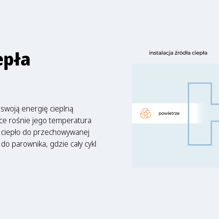
epła
swoją energię cieplną
rce rośnie jego temperatura
je ciepło do przechowywanej
do parownika, gdzie cały cykl