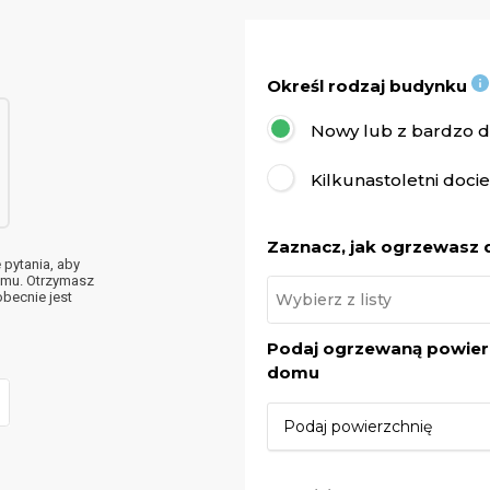
Określ rodzaj budynku
Nowy lub z bardzo do
Kilkunastoletni doci
Zaznacz, jak ogrzewasz
pytania, aby
omu. Otrzymasz
becnie jest
Podaj ogrzewaną powier
domu