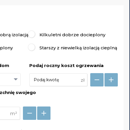
brą izolacją
Kilkuletni dobrze docieplony
eplony
Starszy z niewielką izolacją cieplną
 dom
Podaj roczny koszt ogrzewania
zł
zchnię swojego
m²