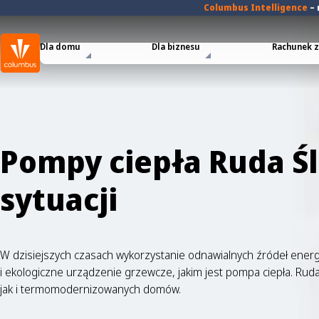
Columbus Intelligence
–
Dla domu
Dla biznesu
Rachunek za
Pompy ciepła Ruda Ś
sytuacji
W dzisiejszych czasach wykorzystanie odnawialnych źródeł energii
i ekologiczne urządzenie grzewcze, jakim jest pompa ciepła. Ruda
jak i termomodernizowanych domów.