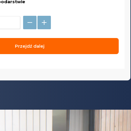
podarstwie
Przejdź dalej