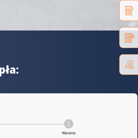
pła:
3
Wycena