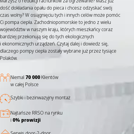
Marzysz o redukcji rachunków za ogrzewanie? Masz już
dość dokładania opału do pieca i chcesz odzyskać swój
czas wolny? W osiągnięciu tych i innych celów może pomóc
Ci pompa ciepła. Zachodniopomorskie to jedno z wielu
województw w naszym kraju, których mieszkańcy coraz
bardziej przekonują się do tych ekologicznych
i ekonomicznych urządzeń. Czytaj dalej i dowiedz się,
dlaczego pompy ciepła zostały wybrane już przez tysiące
Polaków.
Niemal
70 000
Klientów
w całej Polsce
Szybki i bezinwazyjny montaż
Najtańsze RRSO na rynku
i
0% prowizji
Serwis door-2-door