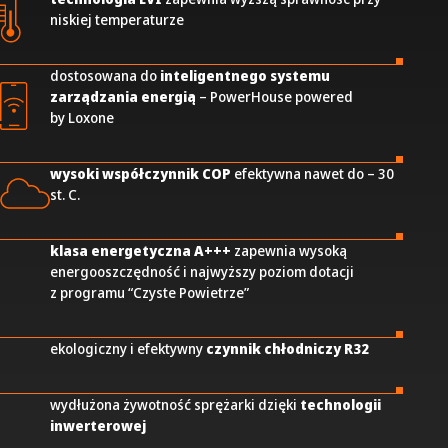
niskiej temperaturze
dostosowana do
inteligentnego systemu
zarządzania energią
– PowerHouse powered
by Loxone
wysoki współczynnik COP
efektywna nawet do – 30
st. C.
klasa energetyczna A+++
zapewnia wysoką
energooszczędność i najwyższy poziom dotacji
z programu “Czyste Powietrze”
ekologiczny i efektywny
czynnik chłodniczy R32
wydłużona żywotność sprężarki dzięki
technologii
inwerterowej