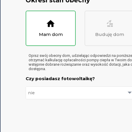
Określ stan obecny
Mam dom
Buduję dom
Opisz swój obecny dom, udzielając odpowiedzi na poniższe 
otrzymać kalkulację opłacalności pompy ciepła w Twoim d
wstępnie dobrane rozwiązanie oraz wysokość dotacji, jaka o
dostępna.
Czy posiadasz fotowoltaikę?