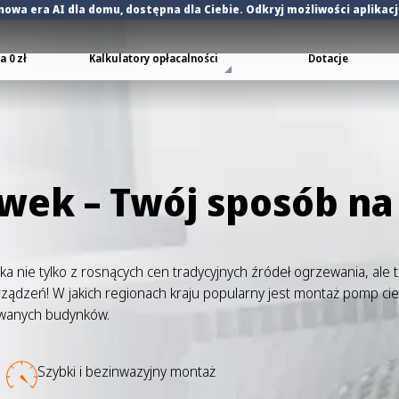
nowa era AI dla domu
, dostępna dla Ciebie. Odkryj możliwości aplikac
 0 zł
Kalkulatory opłacalności
Dotacje
wek – Twój sposób n
ika nie tylko z rosnących cen tradycyjnych źródeł ogrzewania, ale
ądzeń! W jakich regionach kraju popularny jest montaż pomp ciep
owanych budynków.
Szybki i bezinwazyjny montaż