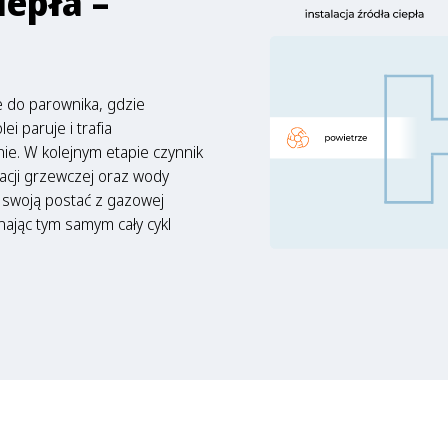
iepła –
e do parownika, gdzie
i paruje i trafia
nie. W kolejnym etapie czynnik
lacji grzewczej oraz wody
a swoją postać z gazowej
nając tym samym cały cykl