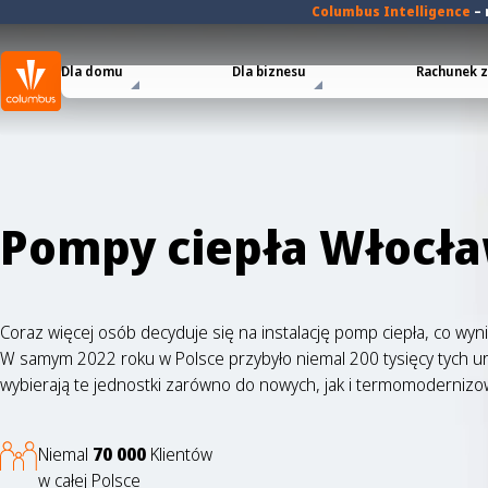
Columbus Intelligence
–
Dla domu
Dla biznesu
Rachunek za
Pompy ciepła Włocła
Coraz więcej osób decyduje się na instalację pomp ciepła, co wyn
W samym 2022 roku w Polsce przybyło niemal 200 tysięcy tych urz
wybierają te jednostki zarówno do nowych, jak i termomoderniz
Niemal
70 000
Klientów
w całej Polsce