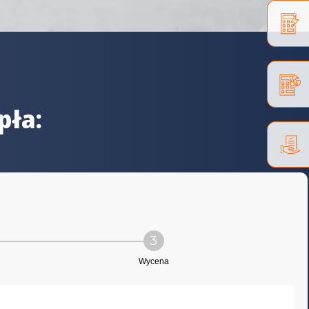
pła:
3
Wycena