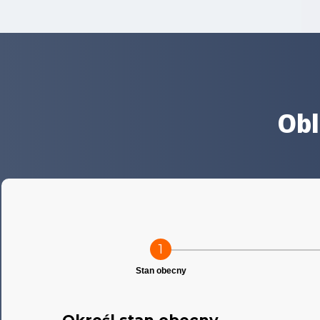
Obl
1
Stan obecny