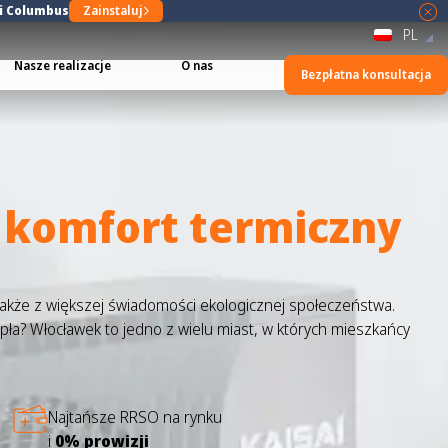
ji Columbus
Zainstaluj
PL
Nasze realizacje
O nas
Bezpłatna konsultacja
a
komfort termiczny
 także z większej świadomości ekologicznej społeczeństwa.
ła? Włocławek to jedno z wielu miast, w których mieszkańcy
Najtańsze RRSO na rynku
i
0% prowizji