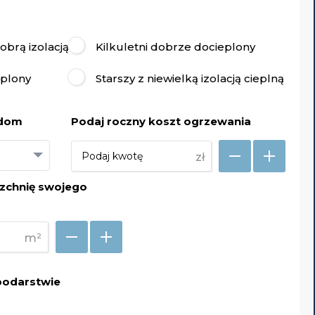
brą izolacją
Kilkuletni dobrze docieplony
eplony
Starszy z niewielką izolacją cieplną
 dom
Podaj roczny koszt ogrzewania
zł
zchnię swojego
m²
podarstwie