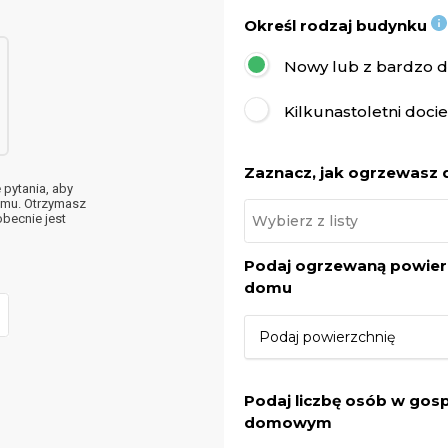
Określ rodzaj budynku
Nowy lub z bardzo do
Kilkunastoletni doci
Zaznacz, jak ogrzewasz
pytania, aby
omu. Otrzymasz
becnie jest
Podaj ogrzewaną powier
domu
Podaj liczbę osób w gos
domowym