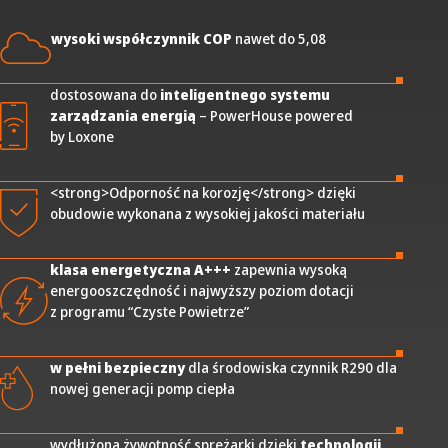
wysoki współczynnik COP
nawet do 5,08
dostosowana do
inteligentnego systemu
zarządzania energią
– PowerHouse powered
by Loxone
<strong>Odporność na korozję</strong> dzięki
obudowie wykonana z wysokiej jakości materiału
klasa energetyczna A+++
zapewnia wysoką
energooszczędność i najwyższy poziom dotacji
z programu “Czyste Powietrze”
w pełni bezpieczny
dla środowiska czynnik R290 dla
nowej generacji pomp ciepła
wydłużona żywotność sprężarki dzięki
technologii