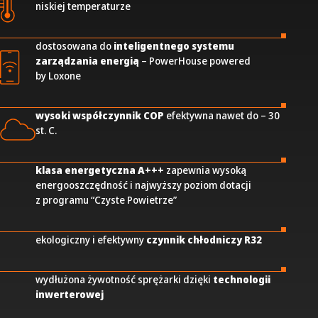
niskiej temperaturze
dostosowana do
inteligentnego systemu
zarządzania energią
– PowerHouse powered
by Loxone
wysoki współczynnik COP
efektywna nawet do – 30
st. C.
klasa energetyczna A+++
zapewnia wysoką
energooszczędność i najwyższy poziom dotacji
z programu “Czyste Powietrze”
ekologiczny i efektywny
czynnik chłodniczy R32
wydłużona żywotność sprężarki dzięki
technologii
inwerterowej